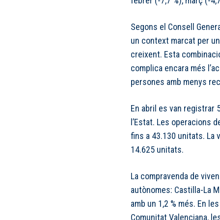
febrer (-7,7 %), març (-4,7
Segons el Consell Genera
un context marcat per un
creixent. Esta combinació
complica encara més l’acc
persones amb menys rec
En abril es van registra
l’Estat. Les operacions d
fins a 43.130 unitats. La 
14.625 unitats.
La compravenda de viven
autònomes: Castilla-La M
amb un 1,2 % més. En les 
Comunitat Valenciana, les