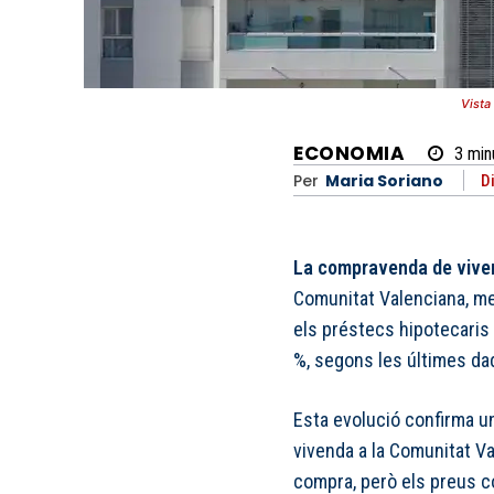
Vista
ECONOMIA
3
min
Per
Maria Soriano
D
La compravenda de vive
Comunitat Valenciana, men
els préstecs hipotecaris
%, segons les últimes dad
Esta evolució confirma u
vivenda a la Comunitat V
compra, però els preus co