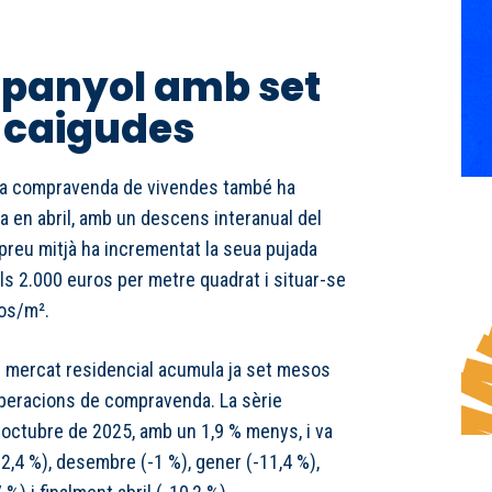
spanyol amb set
 caigudes
 la compravenda de vivendes també ha
a en abril, amb un descens interanual del
l preu mitjà ha incrementat la seua pujada
els 2.000 euros per metre quadrat i situar-se
os/m².
el mercat residencial acumula ja set mesos
peracions de compravenda. La sèrie
octubre de 2025, amb un 1,9 % menys, i va
,4 %), desembre (-1 %), gener (-11,4 %),