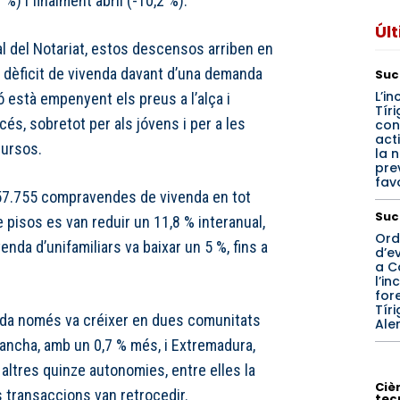
 %) i finalment abril (-10,2 %).
Úl
l del Notariat, estos descensos arriben en
 dèficit de vivenda davant d’una demanda
Suc
L’in
 està empenyent els preus a l’alça i
Tíri
és, sobretot per als jóvens i per a les
con
act
ursos.
la n
pre
fav
r 57.755 compravendes de vivenda en tot
Suc
e pisos es van reduir un 11,8 % interanual,
Ord
venda d’unifamiliars va baixar un 5 %, fins a
d’e
a C
l’in
for
Tíri
da només va créixer en dues comunitats
Aler
ancha, amb un 0,7 % més, i Extremadura,
altres quinze autonomies, entre elles la
Cièn
 transaccions van retrocedir.
tec