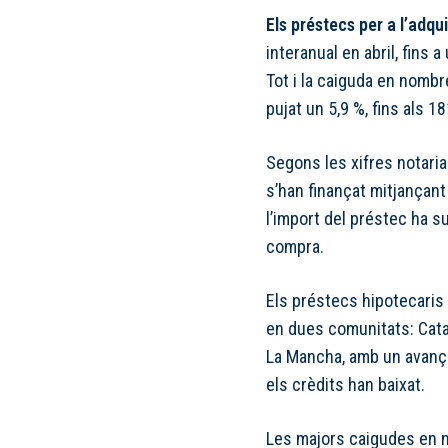
Els préstecs per a l’adqu
interanual en abril, fins 
Tot i la caiguda en nombr
pujat un 5,9 %, fins als 1
Segons les xifres notaria
s’han finançat mitjançan
l’import del préstec ha s
compra.
Els préstecs hipotecaris
en dues comunitats: Catal
La Mancha, amb un avanç 
els crèdits han baixat.
Les majors caigudes en n