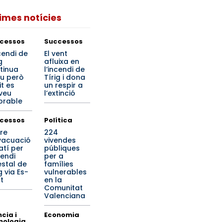
times notícies
cessos
Successos
cendi de
El vent
g
afluixa en
tinua
l’incendi de
iu però
Tírig i dona
it es
un respir a
veu
l’extinció
orable
cessos
Política
re
224
vacuació
vivendes
atí per
públiques
cendi
per a
estal de
famílies
g via Es-
vulnerables
t
en la
Comunitat
Valenciana
cia i
Economia
nologia