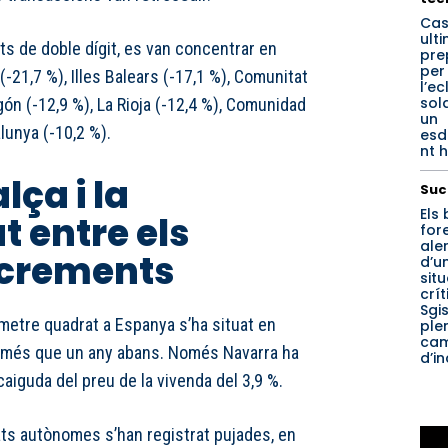
Cas
ult
ts de doble dígit, es van concentrar en
pre
per
 (-21,7 %), Illes Balears (-17,1 %), Comunitat
l’ec
sol
gón (-12,9 %), La Rioja (-12,4 %), Comunidad
un
lunya (-10,2 %).
esd
nt h
lça i la
Suc
Els
 entre els
for
ale
ncrements
d’u
sit
crít
Sgi
l metre quadrat a Espanya s’ha situat en
ple
ca
% més que un any abans. Només Navarra ha
d’i
aiguda del preu de la vivenda del 3,9 %.
ats autònomes s’han registrat pujades, en