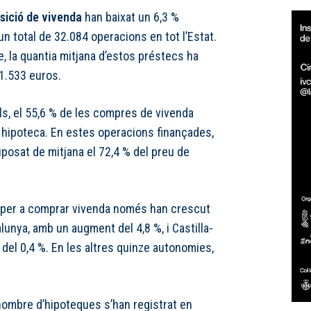
isició de vivenda
han baixat un 6,3 %
a un total de 32.084 operacions en tot l’Estat.
e, la quantia mitjana d’estos préstecs ha
81.533 euros.
ls, el 55,6 % de les compres de vivenda
t hipoteca. En estes operacions finançades,
uposat de mitjana el 72,4 % del preu de
 per a comprar vivenda només han crescut
unya, amb un augment del 4,8 %, i Castilla-
del 0,4 %. En les altres quinze autonomies,
ombre d’hipoteques s’han registrat en