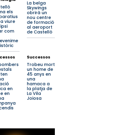
La belga
telló
Skywings
ima els
obrirà un
paratius
nou centre
 a viure
de formació
lipsi
al aeroport
ar com
de Castelló
evenime
istòric
cessos
Successos
 bombers
Trobeu mort
estals
un home de
rten
45 anys en
na
una
uació
hamaca a
ica en
la platja de
se en
La Vila
na
Joiosa
mpanya
ncendis