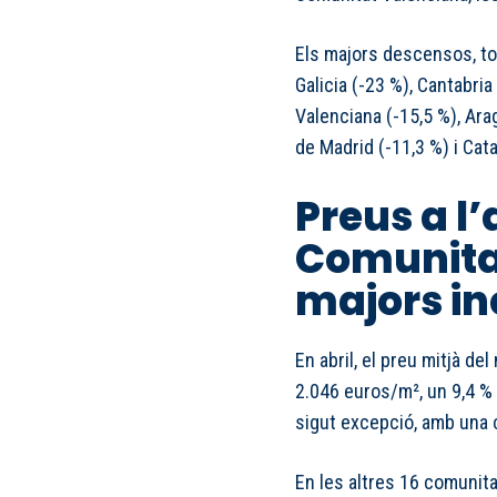
Els majors descensos, to
Galicia (-23 %), Cantabria
Valenciana (-15,5 %), Ara
de Madrid (-11,3 %) i Cata
Preus a l’a
Comunitat
majors i
En abril, el preu mitjà de
2.046 euros/m², un 9,4 
sigut excepció, amb una c
En les altres 16 comunit