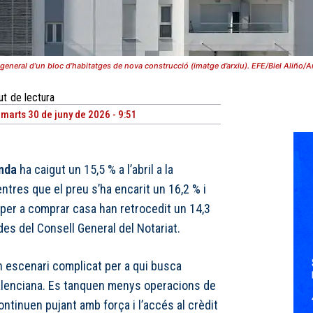
 general d’un bloc d’habitatges de nova construcció (imatge d’arxiu). EFE/Biel Aliño/A
ut
de lectura
imarts 30 de juny de 2026 - 9:51
nda
ha caigut un 15,5 % a l’abril a la
tres que el preu s’ha encarit un 16,2 % i
 per a comprar casa han retrocedit un 14,3
es del Consell General del Notariat.
n escenari complicat per a qui busca
alenciana. Es tanquen menys operacions de
ntinuen pujant amb força i l’accés al crèdit