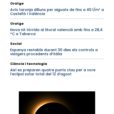
Oratge
Avís taronja dilluns per aiguats de fins a 40 l/m² a
Castelló i València
Oratge
Nova nit tòrrida al litoral valencià amb fins a 28,4
ºC a Tabarca
Social
Espanya restablix durant 30 dies els controls a
viatgers procedents d’Itàlia
Ciència i tecnologia
Així es preparen quatre punts clau per a vore
l’eclipsi solar total del 12 d’agost