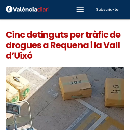
Subscriu-te
Cinc detinguts per tràfic de
drogues a Requena i la Vall
d’Uixó