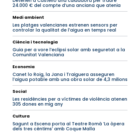
Detenen a Castelló una cuidadora per traure
24.000 € del compte d’una anciana que atenia
Medi ambient
Les platges valencianes estrenen sensors per
controlar la qualitat de l’aigua en temps real
Ciència i tecnologia
Guia per a vore l’eclipsi solar amb seguretat a la
Comunitat Valenciana
Economia
Canet lo Roig, la Jana i Traiguera asseguren
l’aigua potable amb una obra solar de 4,3 milions
Social
Les residències per a víctimes de violència atenen
305 dones en mig any
Cultura
Sagunt a Escena porta al Teatre Romà ‘La òpera
dels tres cèntims’ amb Coque Malla