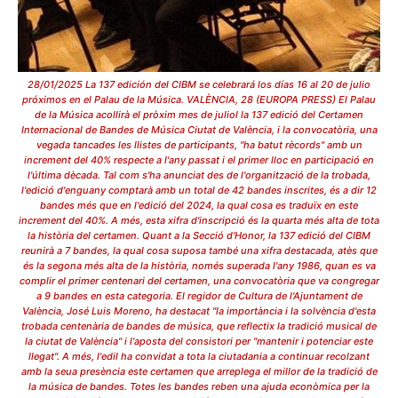
28/01/2025 La 137 edición del CIBM se celebrará los días 16 al 20 de julio
próximos en el Palau de la Música. VALÈNCIA, 28 (EUROPA PRESS) El Palau
de la Música acollirà el pròxim mes de juliol la 137 edició del Certamen
Internacional de Bandes de Música Ciutat de València, i la convocatòria, una
vegada tancades les llistes de participants, "ha batut rècords" amb un
increment del 40% respecte a l'any passat i el primer lloc en participació en
l'última dècada. Tal com s'ha anunciat des de l'organització de la trobada,
l'edició d'enguany comptarà amb un total de 42 bandes inscrites, és a dir 12
bandes més que en l'edició del 2024, la qual cosa es traduïx en este
increment del 40%. A més, esta xifra d'inscripció és la quarta més alta de tota
la història del certamen. Quant a la Secció d'Honor, la 137 edició del CIBM
reunirà a 7 bandes, la qual cosa suposa també una xifra destacada, atès que
és la segona més alta de la història, només superada l'any 1986, quan es va
complir el primer centenari del certamen, una convocatòria que va congregar
a 9 bandes en esta categoria. El regidor de Cultura de l'Ajuntament de
València, José Luis Moreno, ha destacat "la importància i la solvència d'esta
trobada centenària de bandes de música, que reflectix la tradició musical de
la ciutat de València" i l'aposta del consistori per "mantenir i potenciar este
llegat". A més, l'edil ha convidat a tota la ciutadania a continuar recolzant
amb la seua presència este certamen que arreplega el millor de la tradició de
la música de bandes. Totes les bandes reben una ajuda econòmica per la