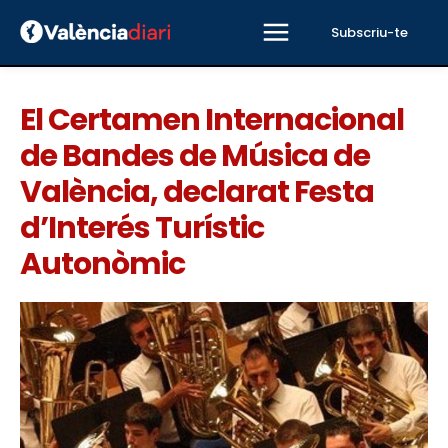
Subscriu-te
El Certamen Internacional
de Bandes de Música de
València, declarat Festa
d’Interés Turístic
Autonòmic