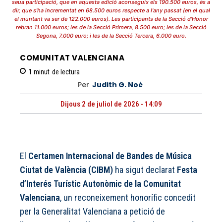
seua participació, que en aquesta edició aconseguix els 190.500 euros, és a
dir, que s'ha incrementat en 68.500 euros respecte a l'any passat (en el qual
el muntant va ser de 122.000 euros). Les participants de la Secció d'Honor
rebran 11.000 euros; les de la Secció Primera, 8.500 euro; les de la Secció
Segona, 7.000 euro; i les de la Secció Tercera, 6.000 euro.
COMUNITAT VALENCIANA
1
minut
de lectura
Per
Judith G. Noé
Dijous 2 de juliol de 2026 - 14:09
El
Certamen Internacional de Bandes de Música
Ciutat de València (CIBM)
ha sigut declarat
Festa
d’Interés Turístic Autonòmic de la Comunitat
Valenciana
, un reconeixement honorífic concedit
per la Generalitat Valenciana a petició de