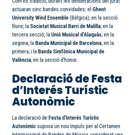
Com és tradició, durant les deliberacions del jurat
actuaran cinc bandes convidades: el
Ghent
University Wind Ensemble
(Bèlgica), en la secció
lliure; la
Societat Musical Barri de Malilla
, en la
tercera secció; la
Unió Musical d’Alaquàs
, en la
segona; la
Banda Municipal de Barcelona
, en la
primera, i la
Banda Simfònica Municipal de
València
, en la secció d’honor.
Declaració de Festa
d’Interés Turístic
Autonòmic
La declaració de
Festa d’Interés Turístic
Autonòmic
suposa un nou impuls per al Certamen
Internacional de Bandes de Música, considerat una