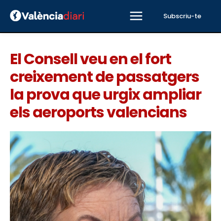
Subscriu-te
El Consell veu en el fort
creixement de passatgers
la prova que urgix ampliar
els aeroports valencians