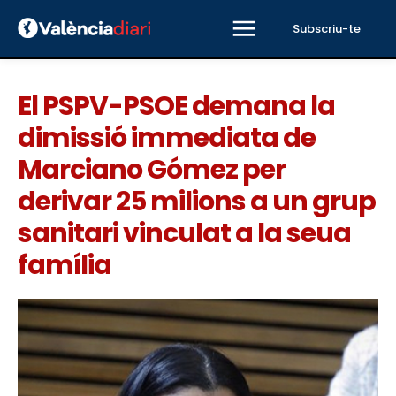
Subscriu-te
El PSPV-PSOE demana la
dimissió immediata de
Marciano Gómez per
derivar 25 milions a un grup
sanitari vinculat a la seua
família