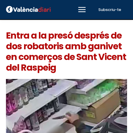
Subscriu-te
Entra a la presó després de
dos robatoris amb ganivet
en comerços de Sant Vicent
del Raspeig