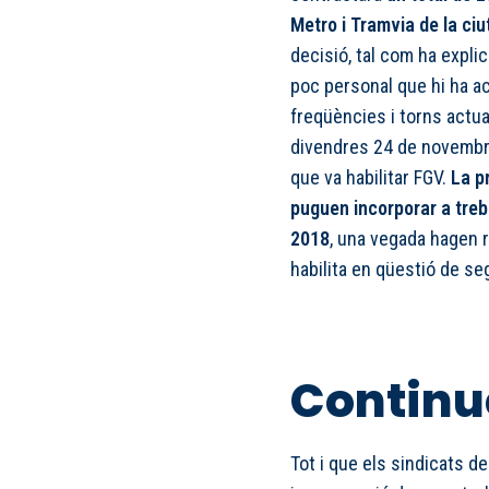
Metro i Tramvia de la ciu
decisió, tal com ha explic
poc personal que hi ha ac
freqüències i torns actua
divendres 24 de novembre
que va habilitar FGV.
La p
puguen incorporar a treb
2018
, una vegada hagen r
habilita en qüestió de se
Continu
Tot i que els sindicats d