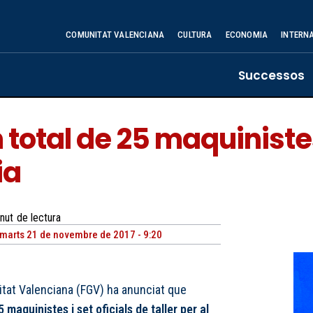
COMUNITAT VALENCIANA
CULTURA
ECONOMIA
INTERN
Successos
total de 25 maquinistes
ia
nut
de lectura
marts 21 de novembre de 2017 - 9:20
litat Valenciana (FGV) ha anunciat que
5 maquinistes i set oficials de taller per al