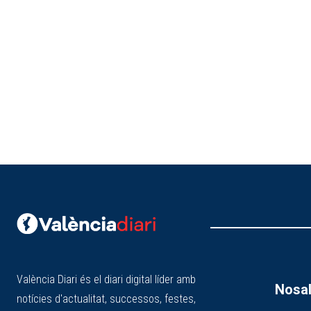
València Diari és el diari digital líder amb
Nosal
notícies d'actualitat, successos, festes,