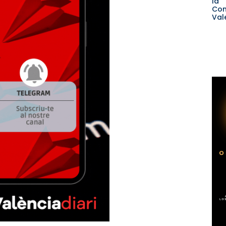
la
Com
Val