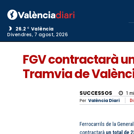
26.2
València
C
Divendres, 7 agost, 2026
FGV contractarà un 
Tramvia de Valènc
SUCCESSOS
1
mi
Per
València Diari
Di
Ferrocarrils de la Genera
contractarà
un total de 2