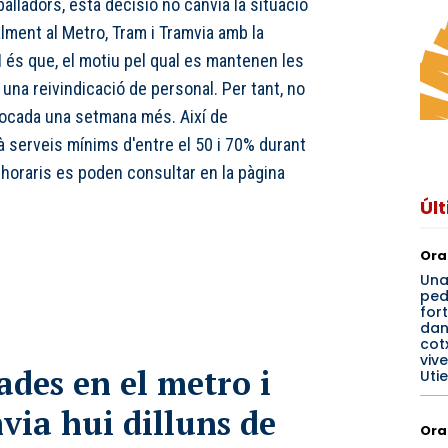
alladors, esta decisió no canvia la situació
alment al Metro, Tram i Tramvia amb la
 és que, el motiu pel qual es mantenen les
una reivindicació de personal. Per tant, no
vocada una setmana més. Així de
à serveis mínims d'entre el 50 i 70% durant
 horaris es poden consultar en la pàgina
Úl
Ora
Un
ped
for
dan
cotx
viv
ades en el metro i
Utie
via hui dilluns de
Ora