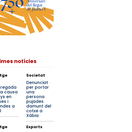
times notícies
tge
Societat
a
Denunciat
regada
per portar
ta causa
una
ys en
persona
es i
pujades
endes a
damunt del
l
cotxe a
Xàbia
tge
Esports