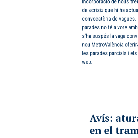
incorporació de nous treb
de «crisi» que hi ha actu
convocatòria de vagues. I
parades no té a vore amb 
s'ha suspés la vaga con
nou MetroValència oferir
les parades parcials i
els
web.
Avís: atur
en el tram