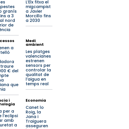
tes
L’Elx fitxa el
pestes
migcampist
 granís
a Javier
ins a 3
Morcillo fins
al nord
a 2030
rior de
ència
cessos
Medi
ambient
enen a
Les platges
telló
valencianes
estrenen
dadora
sensors per
 traure
controlar la
000 € del
qualitat de
mpte
l’aigua en
na
temps real
iana que
nia
cia i
Economia
nologia
Canet lo
a per a
Roig, la
 l’eclipsi
Jana i
ar amb
Traiguera
uretat a
asseguren