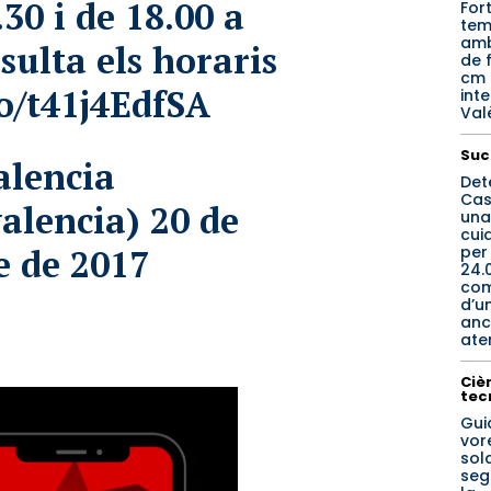
.30 i de 18.00 a
For
tem
amb
sulta els horaris
de f
cm 
co/t41j4EdfSA
inte
Val
Suc
alencia
Det
Cas
alencia)
20 de
una
cui
per
 de 2017
24.
co
d’u
anc
ate
Cièn
tec
Gui
vore
sol
seg