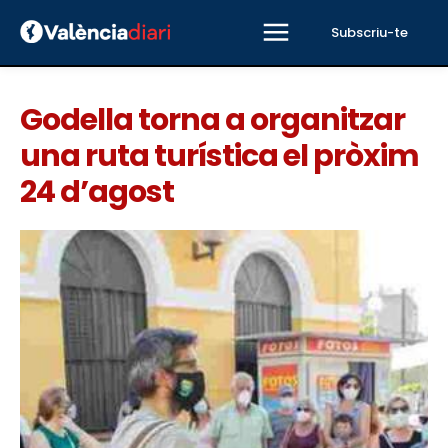
Subscriu-te
Godella torna a organitzar
una ruta turística el pròxim
24 d’agost