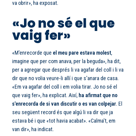
va obrir», ha exposat.
«Jo no sé el que
vaig fer»
«M'enrecorde que
el meu pare estava molest
,
imagine que per com anava, per la beguda», ha dit,
per a agregar que després li va agafar del coll i li va
dir que no volia veure-li allí i que s'anara de casa.
«Em va agafar del coll i em volia tirar. Jo no sé el
que vaig fer», ha explicat. Així,
ha afirmat que no
s'enrecorda de si van discutir o es van colpejar
. El
seu següent record és que algú li va dir que ja
estava bé i que «tot havia acabat». «Calma't, em
van dir», ha indicat.