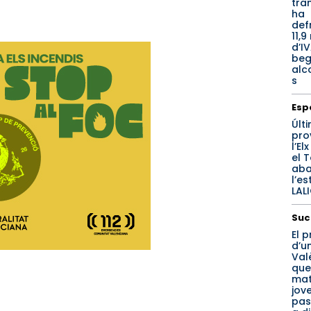
tra
ha
def
11,9
d’I
beg
alc
s
Esp
Últ
pro
l’El
el 
aba
l’e
LAL
Suc
El p
d’u
Val
que
mat
jov
pas