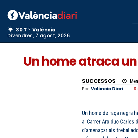
30.7
València
C
Divendres, 7 agost, 2026
Un home atraca un 
SUCCESSOS
Men
Per
València Diari
Di
Un home de raça negra ha 
al Carrer Arxiduc Carles 
d'amenaçar als treballado