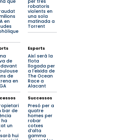
ma que
per tres
robatoris
raudat
violents en
 milions
una sola
VA en
matinada a
udes
Torrent
ohòlique
orts
Esports
ima
Així serà la
va de
flota
x davant
llogada per
Toulouse
a l’eixida de
ns de
The Ocean
strena en
Race a
IGA
Alacant
cessos
Successos
ropietari
Presó per a
n bar de
quatre
ència
homes per
 ha
robar
at un
cotxes
e
d’alta
sarà hui
gamma