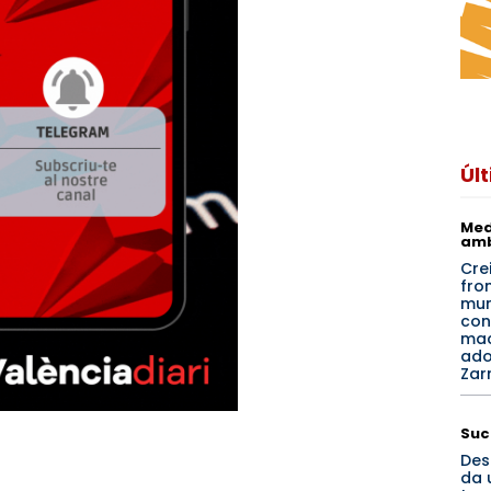
Úl
Med
amb
Crei
fron
mun
con
ma
ado
Zar
Suc
Des
da 