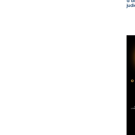
a d
judi