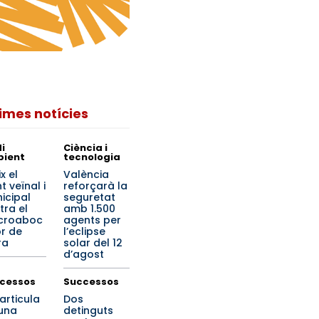
times notícies
i
Ciència i
ient
tecnologia
x el
València
t veïnal i
reforçarà la
icipal
seguretat
tra el
amb 1.500
croaboc
agents per
r de
l’eclipse
ra
solar del 12
d’agost
cessos
Successos
articula
Dos
una
detinguts