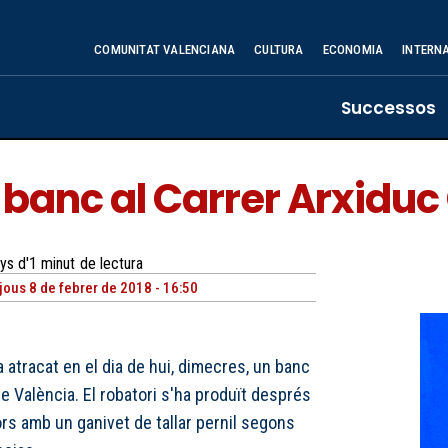
COMUNITAT VALENCIANA
CULTURA
ECONOMIA
INTERN
Successos
banc al Carrer Arxiduc
ys d'1
minut
de lectura
jous 8 de febrer de 2018 - 16:50
atracat en el dia de hui, dimecres, un banc
de València. El robatori s'ha produït després
rs amb un ganivet de tallar pernil segons