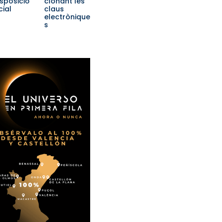
isposició
clonant les
cial
claus
electrònique
s