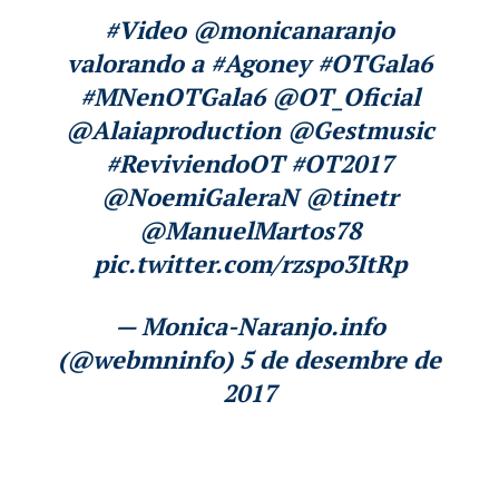
#Video
@monicanaranjo
valorando a
#Agoney
#OTGala6
#MNenOTGala6
@OT_Oficial
@Alaiaproduction
@Gestmusic
#ReviviendoOT
#OT2017
@NoemiGaleraN
@tinetr
@ManuelMartos78
pic.twitter.com/rzspo3ItRp
— Monica-Naranjo.info
(@webmninfo)
5 de desembre de
2017