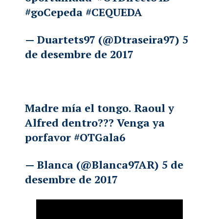
#goCepeda
#CEQUEDA
— Duartets97 (@Dtraseira97)
5
de desembre de 2017
Madre mía el tongo. Raoul y
Alfred dentro??? Venga ya
porfavor
#OTGala6
— Blanca (@Blanca97AR)
5 de
desembre de 2017