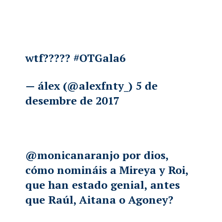
wtf?????
#OTGala6
— álex (@alexfnty_)
5 de
desembre de 2017
@monicanaranjo
por dios,
cómo nomináis a Mireya y Roi,
que han estado genial, antes
que Raúl, Aitana o Agoney?