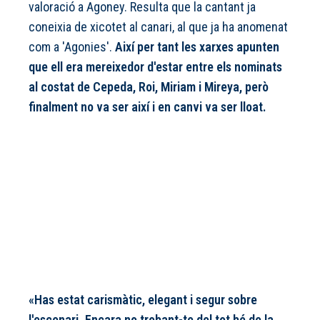
valoració a Agoney. Resulta que la cantant ja
coneixia de xicotet al canari, al que ja ha anomenat
com a 'Agonies'.
Així per tant les xarxes apunten
que ell era mereixedor d'estar entre els nominats
al costat de Cepeda, Roi, Miriam i Mireya, però
finalment no va ser així i en canvi va ser lloat.
«Has estat carismàtic, elegant i segur sobre
l'escenari. Encara no trobant-te del tot bé de la