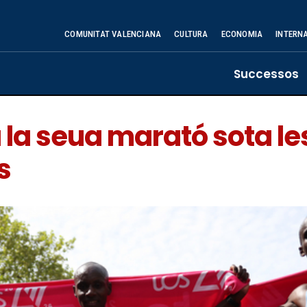
COMUNITAT VALENCIANA
CULTURA
ECONOMIA
INTERN
Successos
 la seua marató sota les
s