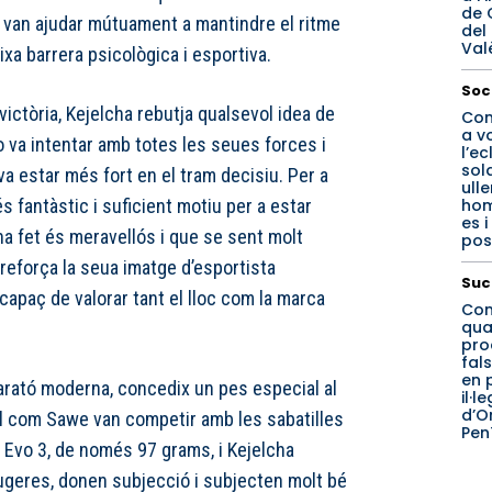
de 
s van ajudar mútuament a mantindre el ritme
del
Val
ixa barrera psicològica i esportiva.
Soc
victòria, Kejelcha rebutja qualsevol idea de
Con
a v
ho va intentar amb totes les seues forces i
l’ec
sola
a estar més fort en el tram decisiu. Per a
ulle
ho
s fantàstic i suficient motiu per a estar
es 
 ha fet és meravellós i que se sent molt
pos
 reforça la seua imatge d’esportista
Suc
 capaç de valorar tant el lloc com la marca
Con
qua
pro
fals
en 
marató moderna, concedix un pes especial al
il·l
d’O
ll com Sawe van competir amb les sabatilles
Pen
 Evo 3, de només 97 grams, i Kejelcha
ugeres, donen subjecció i subjecten molt bé