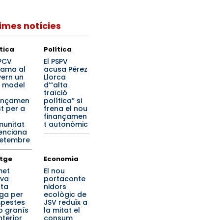
times notícies
ítica
Política
PPCV
El PSPV
lama al
acusa Pérez
ern un
Llorca
 model
d’“alta
traïció
ançamen
política” si
st per a
frena el nou
finançamen
unitat
t autonòmic
enciana
setembre
tge
Economia
met
El nou
iva
portaconte
rta
nidors
ga per
ecològic de
pestes
JSV reduïx a
 granís
la mitat el
interior
consum