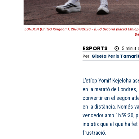
LONDON (United Kingdom), 26/04/2026.- (L-R) Second placed Ethiopia
Br
ESPORTS
5
minut
Per
Gisela Peris Tamari
L’etíop Yomif Kejelcha as
en la marató de Londres, 
convertir en el segon atle
en la distància. Només va
vencedor amb 1h59:30, pe
insistix que el que ha fet
frustració.