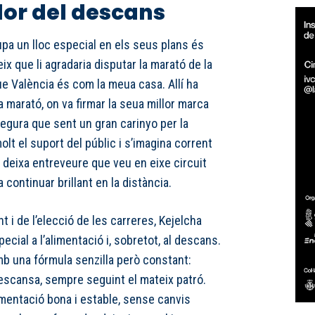
alor del descans
pa un lloc especial en els seus plans és
ix que li agradaria disputar la marató de la
que València és com la meua casa. Allí ha
a marató, on va firmar la seua millor marca
egura que sent un gran carinyo per la
olt el suport del públic i s’imagina corrent
sa deixa entreveure que veu en eixe circuit
 continuar brillant en la distància.
 i de l’elecció de les carreres, Kejelcha
ecial a l’alimentació i, sobretot, al descans.
mb una fórmula senzilla però constant:
descansa, sempre seguint el mateix patró.
imentació bona i estable, sense canvis