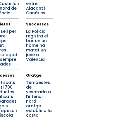
Castelló i
entre
 nord de
Alacant i
ència
Canàries
ietat
Successos
sell per
La Policia
ore
registra el
lipsi
bar on un
r:
home ha
res
matat un
mologad
jove a
i sempre
València
ades
cessos
Oratge
fiscats
Tempestes
si 700
de
ductes
vesprada a
ificats
l’interior
parades
nord i
egals
oratge
ropesa i
estable a la
íscola
costa