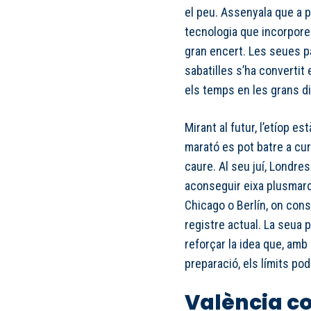
el peu. Assenyala que a p
tecnologia que incorporen
gran encert. Les seues pa
sabatilles s’ha convertit
els temps en les grans d
Mirant al futur, l’etíop e
marató es pot batre a curt
caure. Al seu juí, Londres
aconseguir eixa plusmarca
Chicago o Berlín, on cons
registre actual. La seua p
reforçar la idea que, amb
preparació, els límits po
València c