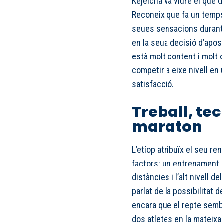
Kejelcha va viure el que
Reconeix que fa un temps 
seues sensacions durant la
en la seua decisió d’apos
està molt content i molt o
competir a eixe nivell en u
satisfacció.
Treball, tec
maraton
L’etíop atribuïx el seu r
factors: un entrenament m
distàncies i l’alt nivell d
parlat de la possibilitat 
encara que el repte sembl
dos atletes en la mateixa