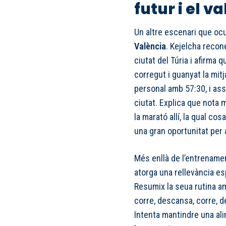
futur i el v
Un altre escenari que ocu
València
. Kejelcha recone
ciutat del Túria i afirma 
corregut i guanyat la mitj
personal amb 57:30, i ass
ciutat. Explica que nota m
la marató allí, la qual co
una gran oportunitat per a
Més enllà de l’entrenament
atorga una rellevància esp
Resumix la seua rutina a
corre, descansa, corre, 
Intenta mantindre una al