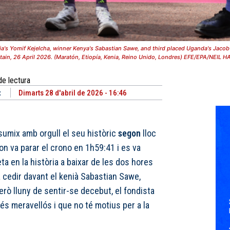
's Yomif Kejelcha, winner Kenya's Sabastian Sawe, and third placed Uganda's Jacob
itain, 26 April 2026. (Maratón, Etiopía, Kenia, Reino Unido, Londres) EFE/EPA/NEIL H
de lectura
t
Dimarts 28 d'abril de 2026 - 16:46
sumix amb orgull el seu històric
segon
lloc
on va parar el crono en 1h59:41 i es va
ta en la història a baixar de les dos hores
 cedir davant el kenià Sabastian Sawe,
rò lluny de sentir-se decebut, el fondista
 és meravellós i que no té motius per a la