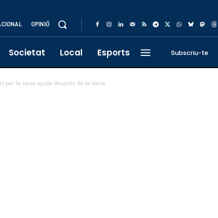
ACIONAL
OPINIÓ
Societat
Local
Esports
Subscriu-te
tat per la seua ajuda després de la dana