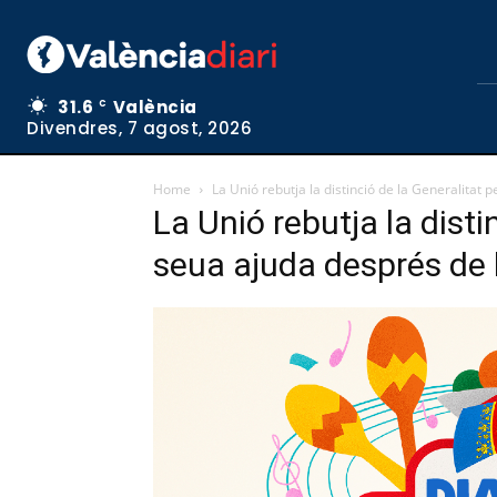
31.6
València
C
Divendres, 7 agost, 2026
Home
La Unió rebutja la distinció de la Generalitat 
La Unió rebutja la disti
seua ajuda després de 