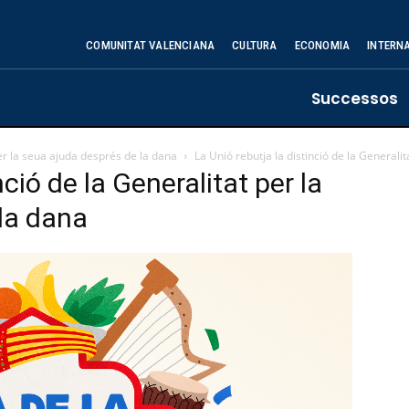
COMUNITAT VALENCIANA
CULTURA
ECONOMIA
INTERN
Successos
per la seua ajuda després de la dana
La Unió rebutja la distinció de la Generali
nció de la Generalitat per la
la dana