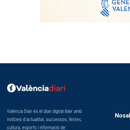
València Diari és el diari digital líder amb
Nosal
notícies d'actualitat, successos, festes,
cultura, esports i informació de