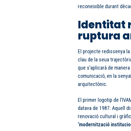
reconeixible durant dèca
Identitat
ruptura a
El projecte redissenya l
clau de la seua trajectòri
que s’aplicarà de manera 
comunicació, en la senyalè
arquitectònic.
El primer logotip de l’IVA
datava de 1987. Aquell d
renovació cultural i gràfi
‘modernització institucion