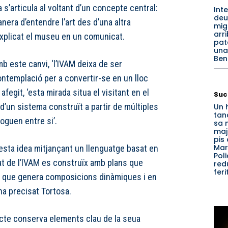
 s’articula al voltant d’un concepte central:
Int
deu
anera d’entendre l’art des d’una altra
mig
arr
xplicat el museu en un comunicat.
pat
una
Ben
mb este canvi, ‘l’IVAM deixa de ser
ntemplació per a convertir-se en un lloc
afegit, ‘esta mirada situa el visitant en el
Suc
 d’un sistema construït a partir de múltiples
Un 
tan
oguen entre si’.
sa 
maj
pis 
Marí
 esta idea mitjançant un llenguatge basat en
Poli
tat de l’IVAM es construïx amb plans que
red
feri
a que genera composicions dinàmiques i en
ha precisat Tortosa.
ecte conserva elements clau de la seua