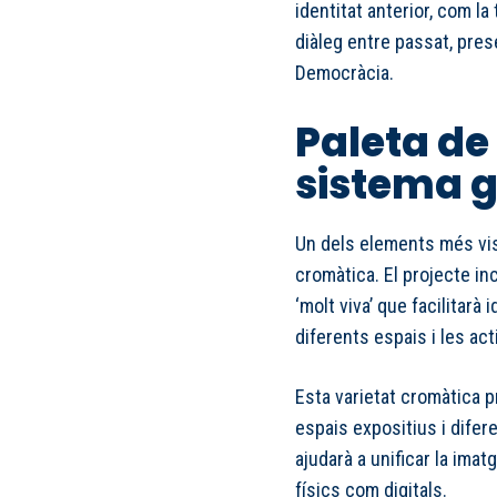
identitat anterior, com la 
diàleg entre passat, prese
Democràcia.
Paleta de 
sistema g
Un dels elements més visi
cromàtica. El projecte i
‘molt viva’ que facilitarà 
diferents espais i les act
Esta varietat cromàtica p
espais expositius i difere
ajudarà a unificar la ima
físics com digitals.