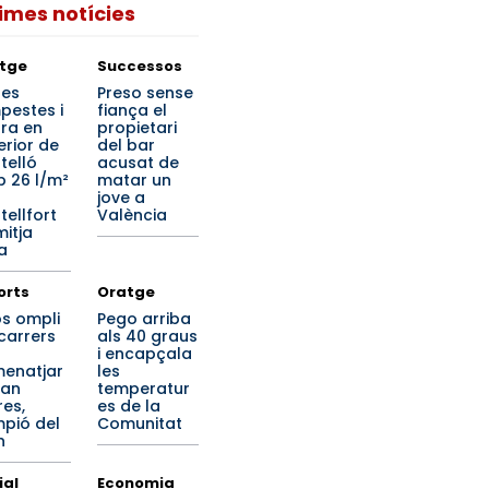
times notícies
tge
Successos
tes
Preso sense
pestes i
fiança el
ra en
propietari
terior de
del bar
telló
acusat de
 26 l/m²
matar un
jove a
tellfort
València
mitja
a
orts
Oratge
os ompli
Pego arriba
 carrers
als 40 graus
i encapçala
enatjar
les
ran
temperatur
res,
es de la
pió del
Comunitat
n
ial
Economia