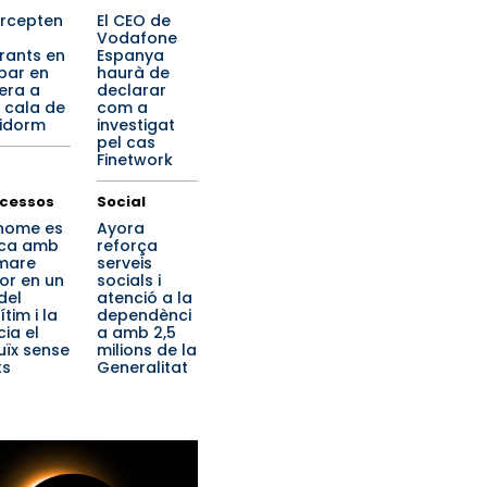
ercepten
El CEO de
Vodafone
rants en
Espanya
ibar en
haurà de
era a
declarar
 cala de
com a
idorm
investigat
pel cas
Finetwork
cessos
Social
home es
Ayora
ca amb
reforça
mare
serveis
or en un
socials i
del
atenció a la
tim i la
dependènci
cia el
a amb 2,5
uïx sense
milions de la
ts
Generalitat