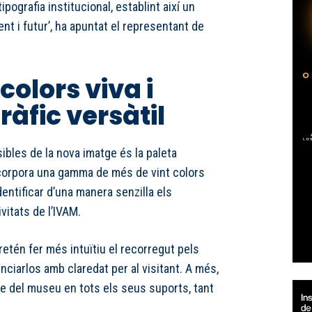
tipografia institucional, establint així un
nt i futur’, ha apuntat el representant de
colors viva i
ràfic versàtil
bles de la nova imatge és la paleta
ncorpora una gamma de més de vint colors
identificar d’una manera senzilla els
ivitats de l’IVAM.
retén fer més intuïtiu el recorregut pels
nciarlos amb claredat per al visitant. A més,
tge del museu en tots els seus suports, tant