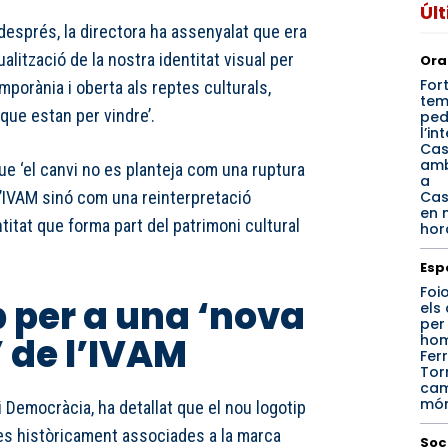
Úl
després, la directora ha assenyalat que era
lització de la nostra identitat visual per
Ora
For
mporània i oberta als reptes culturals,
tem
que estan per vindre’.
ped
l’in
Cas
amb
ue ‘el canvi no es planteja com una ruptura
a
Cas
 l’IVAM sinó com una reinterpretació
en 
itat que forma part del patrimoni cultural
hor
Esp
Foi
p per a una ‘nova
els
per
 de l’IVAM
hom
Fer
Tor
cam
mó
i Democràcia, ha detallat que el nou logotip
es històricament associades a la marca
Soc