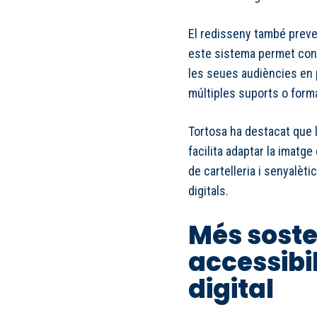
El redisseny també preveu
este sistema permet con
les seues audiències en 
múltiples suports o form
Tortosa ha destacat que la
facilita adaptar la imatg
de cartelleria i senyalèti
digitals.
Més sosten
accessibil
digital