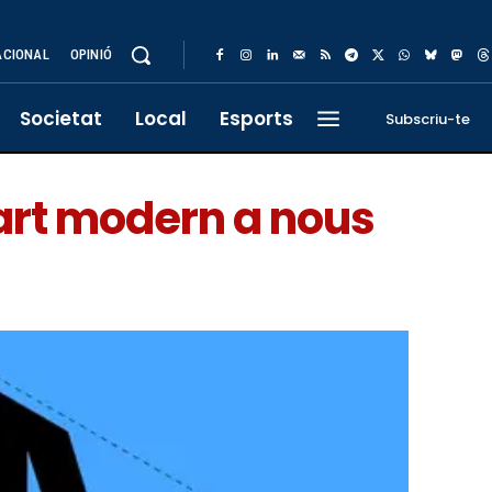
ACIONAL
OPINIÓ
Societat
Local
Esports
Subscriu-te
’art modern a nous