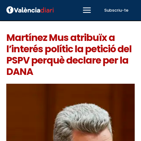
Subscriu-te
Martínez Mus atribuïx a
l’interés polític la petició del
PSPV perquè declare per la
DANA