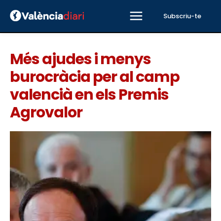
Subscriu-te
Més ajudes i menys
burocràcia per al camp
valencià en els Premis
Agrovalor