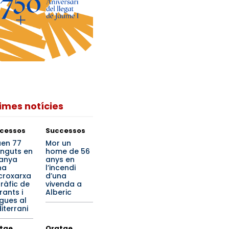
times notícies
cessos
Successos
en 77
Mor un
inguts en
home de 56
anya
anys en
na
l’incendi
roxarxa
d’una
tràfic de
vivenda a
rants i
Alberic
gues al
iterrani
tge
Oratge