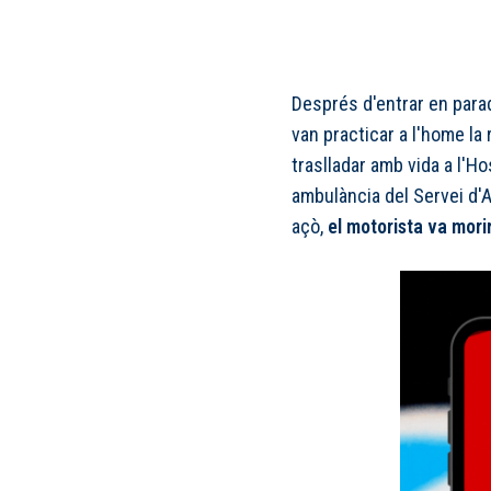
Després d'entrar en parad
van practicar a l'home la
traslladar amb vida a l'H
ambulància del Servei d'
açò,
el motorista va morir