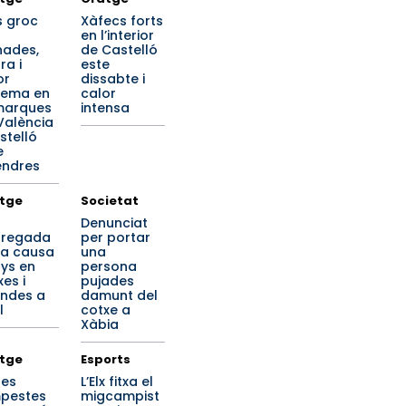
s groc
Xàfecs forts
en l’interior
nades,
de Castelló
ra i
este
or
dissabte i
rema en
calor
marques
intensa
València
stelló
e
endres
tge
Societat
a
Denunciat
regada
per portar
ta causa
una
ys en
persona
es i
pujades
endes a
damunt del
l
cotxe a
Xàbia
tge
Esports
tes
L’Elx fitxa el
pestes
migcampist