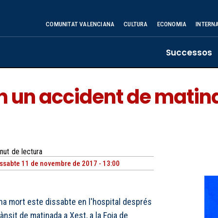
COMUNITAT VALENCIANA
CULTURA
ECONOMIA
INTERN
Successos
n un accident de matina
nut
de lectura
ssabte 11 de novembre de 2017 - 13:00
ha mort este dissabte en l'hospital després
ànsit de matinada a Xest, a la Foia de