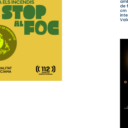
amb
de f
cm 
inte
Val