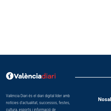
València Diari és el diari digital líder amb
Nosal
notícies d'actualitat, successos, festes,
cultura, esports i informació de