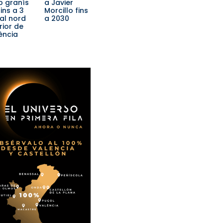
 granís
a Javier
ins a 3
Morcillo fins
al nord
a 2030
rior de
ència