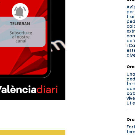
Aví
per
tro
ped
cal
ext
co
de 
i Ca
est
div
Ora
Un
ped
for
dan
cotx
viv
Utie
Ora
For
tem