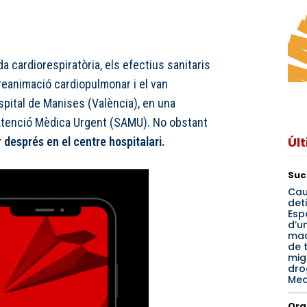
a cardiorespiratòria, els efectius sanitaris
 reanimació cardiopulmonar i el van
ospital de Manises (València), en una
Atenció Mèdica Urgent (SAMU). No obstant
Úl
 després en el centre hospitalari.
Suc
Cau
det
Esp
d’u
mac
de 
mig
dro
Med
Ora