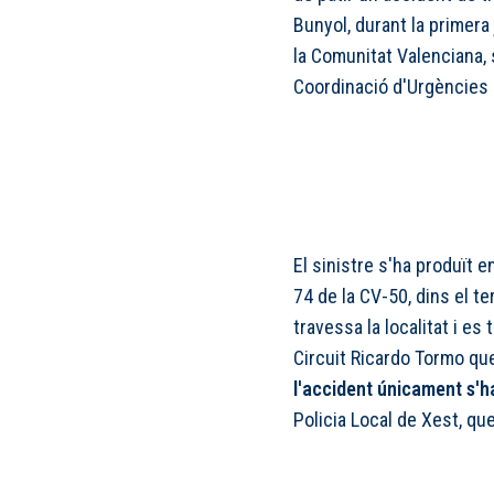
Bunyol, durant la primer
la Comunitat Valenciana, 
Coordinació d'Urgències 
El sinistre s'ha produït e
74 de la CV-50, dins el t
travessa la localitat i e
Circuit Ricardo Tormo qu
l'accident únicament s'ha
Policia Local de Xest, qu