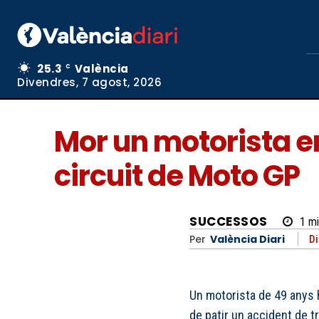
25.3
València
C
Divendres, 7 agost, 2026
Mor un motorista e
circuit de Moto GP
SUCCESSOS
1
mi
Per
València Diari
Di
Un motorista de 49 anys 
de patir un accident de tr