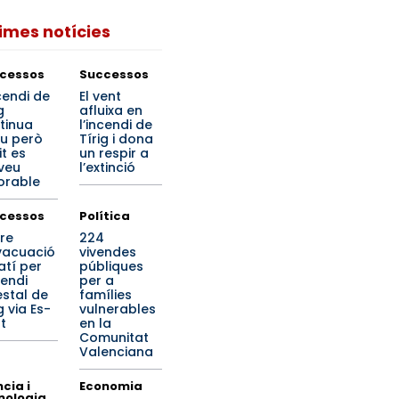
times notícies
cessos
Successos
cendi de
El vent
g
afluixa en
tinua
l’incendi de
iu però
Tírig i dona
it es
un respir a
veu
l’extinció
orable
cessos
Política
re
224
vacuació
vivendes
atí per
públiques
cendi
per a
estal de
famílies
g via Es-
vulnerables
t
en la
Comunitat
Valenciana
cia i
Economia
nologia