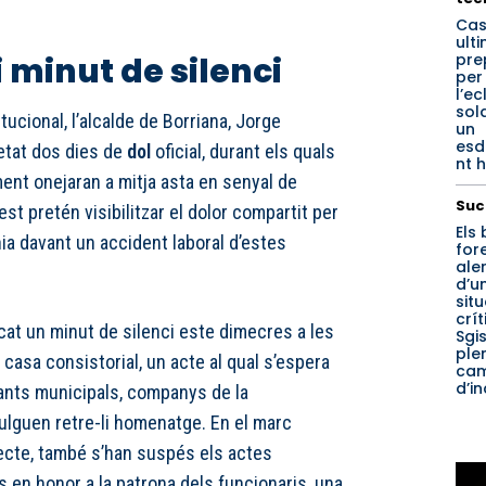
Cas
ult
pre
i minut de silenci
per
l’ec
sol
ucional, l’alcalde de Borriana, Jorge
un
esd
etat dos dies de
dol
oficial, durant els quals
nt h
ent onejaran a mitja asta en senyal de
Suc
st pretén visibilitzar el dolor compartit per
Els
nia davant un accident laboral d’estes
for
ale
d’u
sit
crít
cat un minut de silenci este dimecres a les
Sgi
ple
 casa consistorial, un acte al qual s’espera
ca
d’i
nts municipals, companys de la
vulguen retre-li homenatge. En el marc
ecte, també s’han suspés els actes
s en honor a la patrona dels funcionaris, una