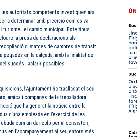
Úl
i les autoritats competents investiguen ara
per a determinar amb precisió com es va
Suc
 el turisme i el camió municipal. Este tipus
L’in
cloure la presa de declaracions als
Tíri
con
a recopilació d’imatges de cambres de trànsit
act
la n
 de petjades en la calçada, amb la finalitat de
pre
fav
del succés i aclarir possibles
Suc
Ord
d’e
isicions, l’Ajuntament ha traslladat el seu
a C
l’in
iars, amics i companys de la treballadora
for
moció que ha generat la notícia entre la
Tíri
Aler
rdua d’una empleada en l’exercici de les
rebuda com un dur colp per al consistori,
ocus en l’acompanyament al seu entorn més
Cièn
tec