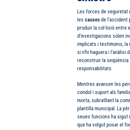
Les forces de seguretat 
les
causes
de l’accident 
produir la col·lisió entre
d’investigacions solen in
implicats i testimonis, l
si n’hi haguera i l’anàlisi
reconstruir la seqüència 
responsabilitats.
Mentres avancen les perqu
condol i suport als famil
morta, subratllant la com
plantilla municipal. La pè
seues funcions ha sigut 
que ha volgut posar el f