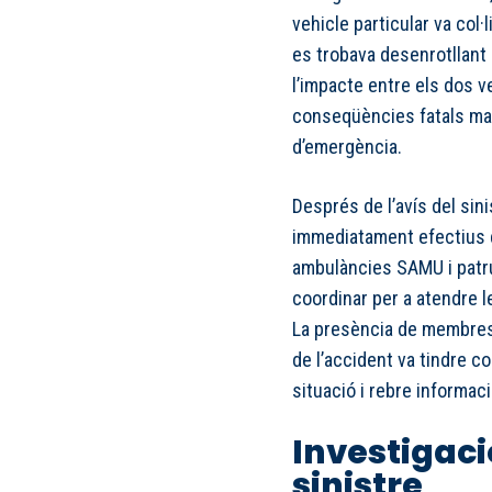
vehicle particular va col·
es trobava desenrotllant
l’impacte entre els dos v
conseqüències fatals malg
d’emergència.
Després de l’avís del sini
immediatament efectius 
ambulàncies SAMU i patrul
coordinar per a atendre l
La presència de membres 
de l’accident va tindre co
situació i rebre informac
Investigaci
sinistre