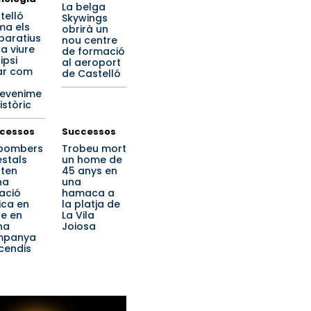
La belga
telló
Skywings
ima els
obrirà un
paratius
nou centre
 a viure
de formació
lipsi
al aeroport
ar com
de Castelló
evenime
istòric
cessos
Successos
 bombers
Trobeu mort
estals
un home de
rten
45 anys en
na
una
uació
hamaca a
ica en
la platja de
se en
La Vila
na
Joiosa
mpanya
ncendis