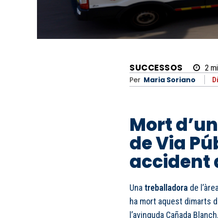
SUCCESSOS
2
mi
Per
Maria Soriano
D
Mort d’un
de Via Pú
accident 
Una
treballadora
de l’àre
ha mort aquest dimarts d
l’avinguda Cañada Blanch, 