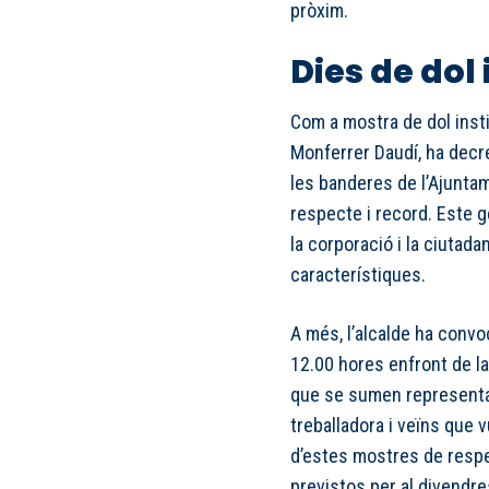
pròxim.
Dies de dol 
Com a mostra de dol instit
Monferrer Daudí, ha decr
les banderes de l’Ajuntam
respecte i record. Este ge
la corporació i la ciutada
característiques.
A més, l’alcalde ha convo
12.00 hores enfront de la
que se sumen representa
treballadora i veïns que 
d’estes mostres de resp
previstos per al divendre