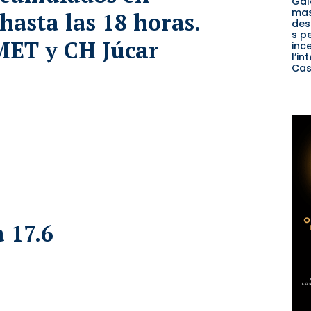
Gal
mas
hasta las 18 horas.
des
s p
MET y CH Júcar
inc
l’in
Cas
 17.6