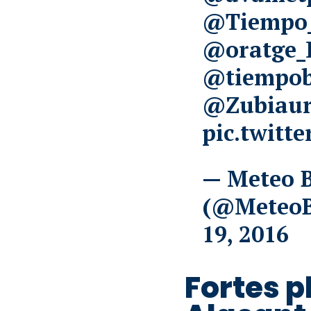
@Tiempo_
@oratge_
@tiempob
@Zubiau
pic.twitt
— Meteo B
(@MeteoB
19, 2016
Fortes p