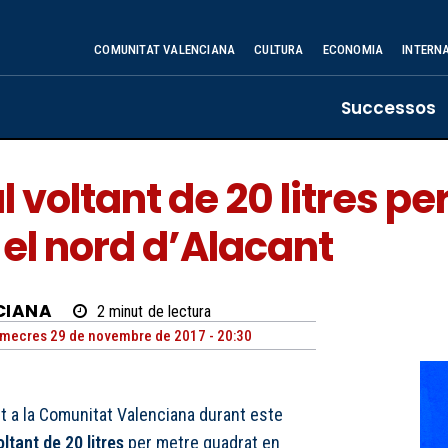
COMUNITAT VALENCIANA
CULTURA
ECONOMIA
INTERN
Successos
l voltant de 20 litres p
 el nord d’Alacant
CIANA
2
minut
de lectura
mecres 29 de novembre de 2017 - 20:30
t a la Comunitat Valenciana durant este
oltant de 20 litres
per metre quadrat en