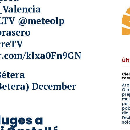
Valencia
LTV
@meteolp
rasero
rreTV
er.com/klxa0Fn9GN
Úl
étera
Cièn
tec
etera)
December
Ara
Olm
pre
mul
per
pob
dia
luges a
l’ec
sol