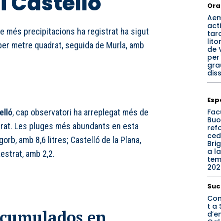
i Castelló
Ora
Ae
acti
que més precipitacions ha registrat ha sigut
tar
lito
s per metre quadrat, seguida de Murla, amb
de 
per
gra
dis
Esp
Fac
elló
, cap observatori ha arreplegat més de
Buo
drat. Les pluges més abundants en esta
refo
ced
orb, amb 8,6 litres; Castelló de la Plana,
Bri
a la
estrat, amb 2,2.
te
202
Suc
Con
t a 
acumulados en
d’e