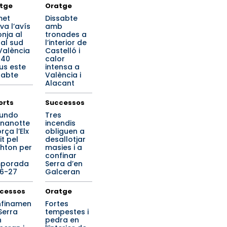
tge
Oratge
met
Dissabte
va l’avís
amb
onja al
tronades a
ral sud
l’interior de
València
Castelló i
 40
calor
us este
intensa a
sabte
València i
Alacant
orts
Successos
undo
Tres
nanotte
incendis
rça l’Elx
obliguen a
it pel
desallotjar
ghton per
masies i a
confinar
mporada
Serra d’en
6-27
Galceran
cessos
Oratge
finamen
Fortes
Serra
tempestes i
n
pedra en