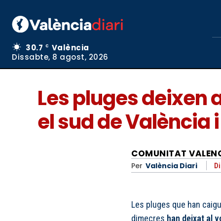
30.7
València
C
Dissabte, 8 agost, 2026
Les pluges deixen a
el sud de València i
COMUNITAT VALEN
Per
València Diari
Di
Les pluges que han caigu
dimecres
han deixat al v