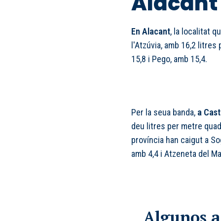
Alacant 
En Alacant
, la localitat 
l'Atzúvia, amb 16,2 litre
15,8 i Pego, amb 15,4.
Per la seua banda,
a Cast
deu litres per metre qua
província han caigut a Sog
amb 4,4 i Atzeneta del Ma
Algunos 