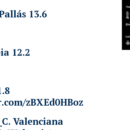
Pallás 13.6
ia 12.2
1.8
er.com/zBXEd0HBoz
C. Valenciana