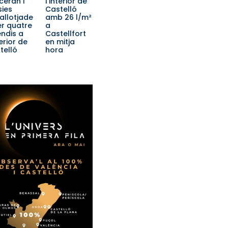
ceran i
l’interior de
ies
Castelló
allotjade
amb 26 l/m²
er quatre
a
endis a
Castellfort
terior de
en mitja
telló
hora