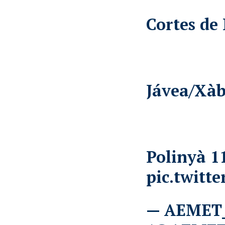
Cortes de 
Jávea/Xàb
Polinyà 1
pic.twitt
— AEMET_