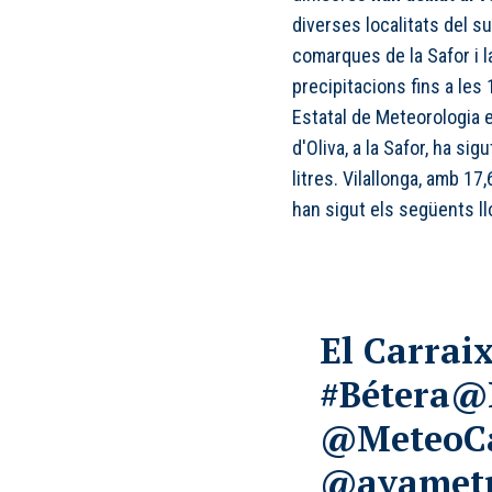
diverses localitats del su
comarques de la Safor i l
precipitacions fins a les
Estatal de Meteorologia e
d'Oliva, a la Safor, ha sigu
litres. Vilallonga, amb 17
han sigut els següents ll
El Carrai
#Bétera
@P
@MeteoC
@avamet