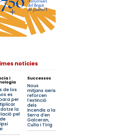
times notícies
cia i
Successos
nologia
Nous
s de los
mitjans aeris
os es
reforcen
para per
l’extinció
tiplicar
dels
 dotze la
incendis a la
lació pel
Serra d’en
 de
Galceran,
lipsi
Culla i Tírig
ar