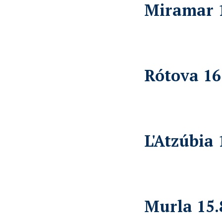
Miramar 
Rótova 16
L'Atzúbia 
Murla 15.