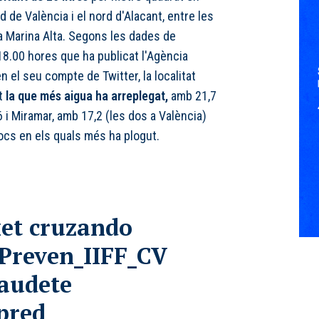
d de València i el nord d'Alacant, entre les
a Marina Alta. Segons les dades de
 18.00 hores que ha publicat l'Agència
n el seu compte de Twitter, la localitat
t
la que més aigua ha arreplegat,
amb 21,7
,6 i Miramar, amb 17,2 (les dos a València)
ocs en els quals més ha plogut.
xet cruzando
reven_IIFF_CV
audete
pred