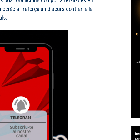
les dos formacions comporta retallades en
mocràcia i reforça un discurs contrari a la
als.