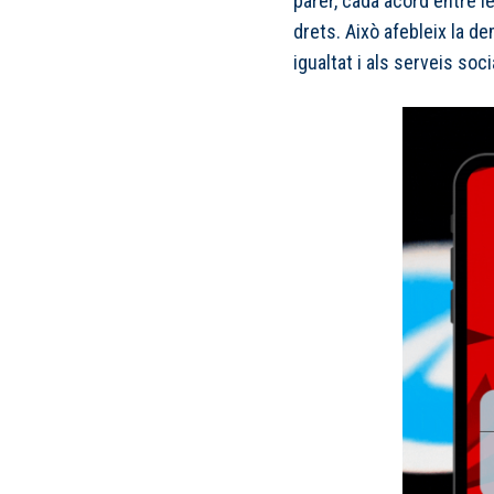
parer, cada acord entre 
drets. Això afebleix la de
igualtat i als serveis soci