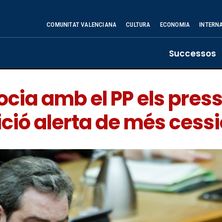
COMUNITAT VALENCIANA
CULTURA
ECONOMIA
INTERN
Successos
ocia amb el PP els pres
sició alerta de més cess