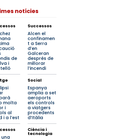
times notícies
cessos
Successos
chez
Alcen el
mana
confinamen
xima
t a Serra
caució
d’en
s
Galceran
endis de
després de
lva i
millorar
telló
l’incendi
tge
Social
lipsi
Espanya
ar
amplia a set
ibarà
aeroports
 molta
els controls
r i
a viatgers
ols al
procedents
 i a l’est
d’Itàlia
cessos
Ciència i
tecnologia
 una