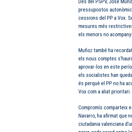
Des del PSPV, José Muñoz 
pressupostos autonòmics,
cessions del PP a Vox. Se
mesures més restrictives 
els menors no acompanyat
Muñoz també ha recordat 
els nous comptes s’hauri
aprovar-los en este perí
els socialistes han queda
és perquè el PP no ha ac
Vox com a aliat prioritari.
Compromís comparteix esta
Navarro, ha afirmat que n
ciutadania valenciana d’u