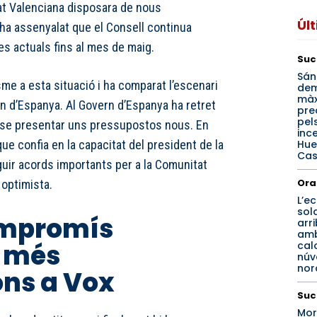
at Valenciana disposara de nous
Úl
 ha assenyalat que el Consell continua
s actuals fins al mes de maig.
Suc
Sán
me a esta situació i ha comparat l’escenari
de
mà
n d’Espanya. Al Govern d’Espanya ha retret
pre
pel
nse presentar uns pressupostos nous. En
inc
Hue
que confia en la capacitat del president de la
Cas
guir acords importants per a la Comunitat
Ora
 optimista.
L’ec
sol
ompromís
arr
amb
 més
calo
núv
nord
ons a Vox
Suc
Mor