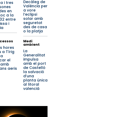
Decàleg de
a i tres
València per
sones
a vore
ides en
l’eclipsi
xoc a la
solar amb
32 entre
seguretat
ssa i
des de casa
ia
o la platja
cessos
Medi
ambient
s hores
La
 a Tírig
Generalitat
 a
impulsa
car el
amb el port
 amb
de Castelló
jans aeris
la salvació
d’una
planta única
al litoral
valencià