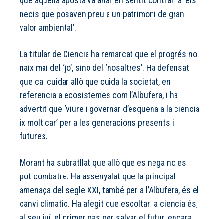
que aquella aposta va anar en sentit contrari a ‘els
necis que posaven preu a un patrimoni de gran
valor ambiental’.
La titular de Ciencia ha remarcat que el progrés no
naix mai del ‘jo’, sino del ‘nosaltres’. Ha defensat
que cal cuidar allò que cuida la societat, en
referencia a ecosistemes com l’Albufera, i ha
advertit que ‘viure i governar d’esquena a la ciencia
ix molt car’ per a les generacions presents i
futures.
Morant ha subratllat que allò que es nega no es
pot combatre. Ha assenyalat que la principal
amenaça del segle XXI, també per a l’Albufera, és el
canvi climatic. Ha afegit que escoltar la ciencia és,
al seu juí, el primer pas per salvar el futur, encara