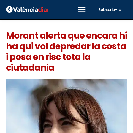
Subscriu-te
Morant alerta que encara hi
ha qui vol depredar la costa
i posa en risc tota la
ciutadania