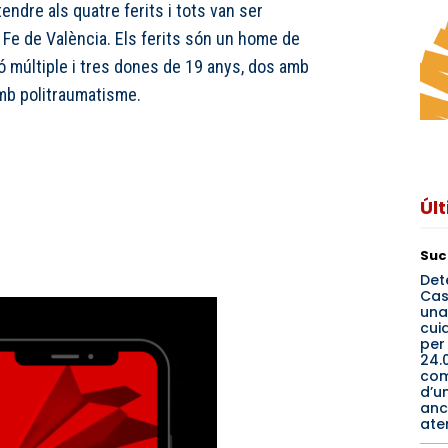
endre als quatre ferits i tots van ser
a Fe de València. Els ferits són un home de
 múltiple i tres dones de 19 anys, dos amb
amb politraumatisme.
Úl
Suc
Det
Cas
una
cui
per
24.
co
d’u
anc
ate