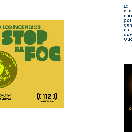
La
ciu
eur
pot
den
en l
dav
Guà