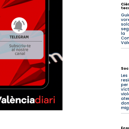
Cièn
tec
Gui
vore
sol
seg
la
Com
Val
Soc
Les
res
per
víc
vio
ate
don
mig
Eco