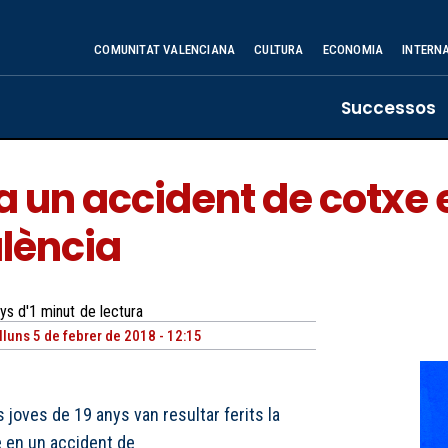
COMUNITAT VALENCIANA
CULTURA
ECONOMIA
INTERN
Successos
a un accident de cotxe e
lència
ys d'1
minut
de lectura
lluns 5 de febrer de 2018 - 12:15
 joves de 19 anys van resultar ferits la
 en un accident de