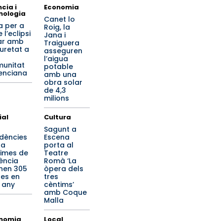
cia i
Economia
nologia
Canet lo
a per a
Roig, la
 l’eclipsi
Jana i
ar amb
Traiguera
uretat a
asseguren
l’aigua
unitat
potable
enciana
amb una
obra solar
de 4,3
milions
ial
Cultura
Sagunt a
idències
Escena
 a
porta al
times de
Teatre
lència
Romà ‘La
nen 305
òpera dels
es en
tres
 any
cèntims’
amb Coque
Malla
nomia
Local