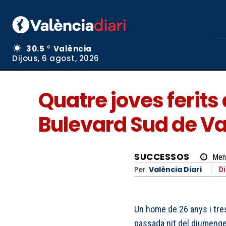
30.5
València
C
Dijous, 6 agost, 2026
Quatre joves ferits 
Bulevard Sud de Va
SUCCESSOS
Men
Per
València Diari
Di
Un home de 26 anys i tres
passada nit del diumenge