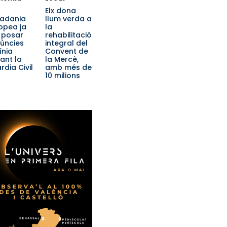
Elx dona
tadania
llum verda a
opea ja
la
 posar
rehabilitació
úncies
integral del
ínia
Convent de
ant la
la Mercè,
rdia Civil
amb més de
10 milions