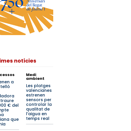
times notícies
cessos
Medi
ambient
enen a
Les platges
telló
valencianes
estrenen
dadora
sensors per
 traure
controlar la
000 € del
qualitat de
mpte
l’aigua en
na
temps real
iana que
nia