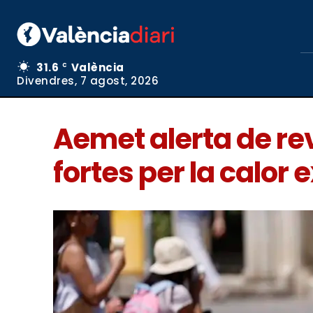
31.6
València
C
Divendres, 7 agost, 2026
Aemet alerta de re
fortes per la calor