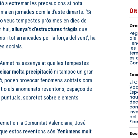
ió a extremar les precaucions si nota
Úl
ma en jornades com la d’este dimarts. ‘Si
 o veus tempestes pròximes en dies de
Ora
m hui,
allunya’t d’estructures fràgils
que
Peg
s i tot arrancades per la força del vent’, ha
als
i e
es socials.
les
tem
es 
Com
 Aemet ha assenyalat que les tempestes
eixar molta precipitació
ni tampoc un gran
Eco
ixò, poden provocar fenòmens sobtats com
El 
Vod
nt
o els anomenats reventons, capaços de
Esp
hau
 puntuals, sobretot sobre elements
dec
co
inv
pel
Fin
’Aemet en la Comunitat Valenciana, José
 que estos reventons són ‘
fenòmens molt
Soc