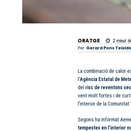
ORATGE
2
minut
d
Per
Gerard Pons Teixid
La combinació de calor e
l’
Agència Estatal de Met
del
risc de reventons se
vent molt fortes i de cur
l’interior de la Comunitat
Segons ha informat Aemet
tempestes en l’interior n