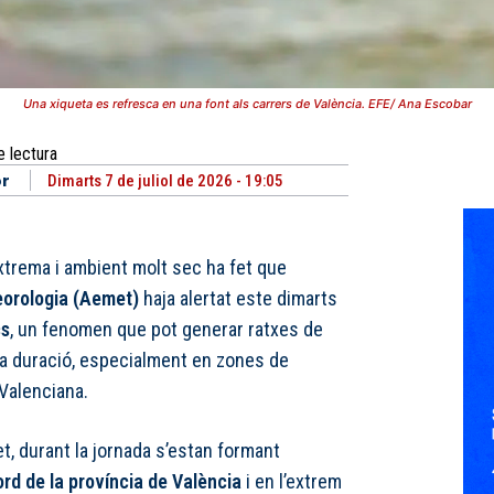
Una xiqueta es refresca en una font als carrers de València. EFE/ Ana Escobar
e lectura
or
Dimarts 7 de juliol de 2026 - 19:05
xtrema i ambient molt sec ha fet que
eorologia (Aemet)
haja alertat este dimarts
cs
, un fenomen que pot generar ratxes de
ta duració, especialment en zones de
 Valenciana.
, durant la jornada s’estan formant
ord de la província de València
i en l’extrem