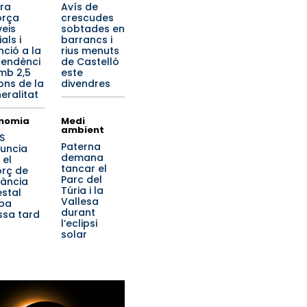
ra
Avís de
orça
crescudes
veis
sobtades en
als i
barrancs i
nció a la
rius menuts
endènci
de Castelló
mb 2,5
este
ions de la
divendres
eralitat
nomia
Medi
ambient
S
Paterna
uncia
demana
 el
tancar el
orç de
Parc del
lància
Túria i la
estal
Vallesa
iba
durant
sa tard
l’eclipsi
solar