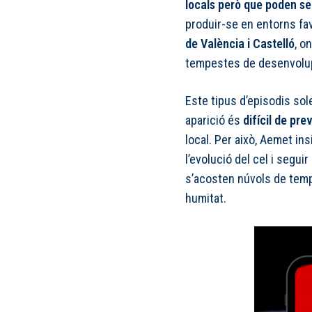
locals però que poden se
produir-se en entorns fa
de València i Castelló
, o
tempestes de desenvolup
Este tipus d’episodis sol
aparició és
difícil de pr
local. Per això, Aemet ins
l’evolució del cel i segu
s’acosten núvols de temp
humitat.