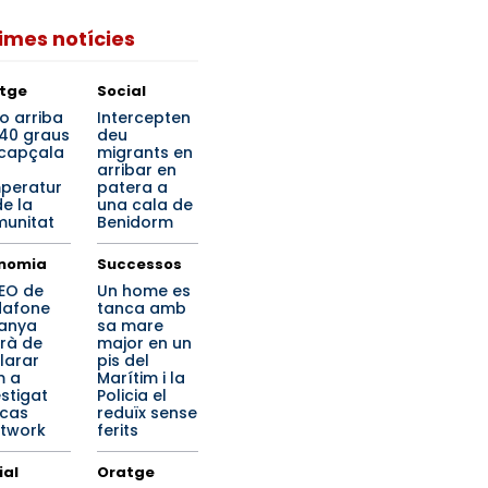
times notícies
tge
Social
o arriba
Intercepten
 40 graus
deu
ncapçala
migrants en
arribar en
peratur
patera a
de la
una cala de
unitat
Benidorm
nomia
Successos
CEO de
Un home es
afone
tanca amb
anya
sa mare
rà de
major en un
larar
pis del
m a
Marítim i la
estigat
Policia el
 cas
reduïx sense
etwork
ferits
ial
Oratge