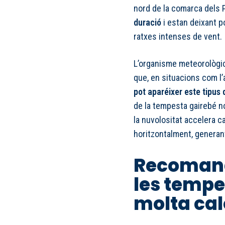
nord de la comarca dels 
duració
i estan deixant p
ratxes intenses de vent.
L’organisme meteorològic
que, en situacions com l’a
pot aparéixer este tipus
de la tempesta gairebé no 
la nuvolositat accelera c
horitzontalment, generant
Recomana
les tempe
molta cal