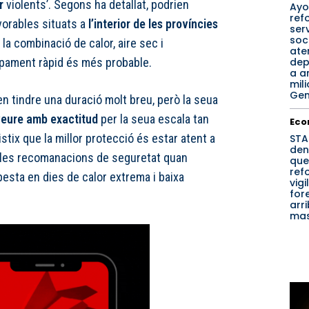
r
violents’. Segons ha detallat, podrien
Ayo
ref
vorables situats a
l’interior de les províncies
ser
soci
n la combinació de calor, aire sec i
ate
dep
ament ràpid és més probable.
a a
mil
Gen
en tindre una duració molt breu, però la seua
eveure amb exactitud
per la seua escala tan
Eco
istix que la millor protecció és estar atent a
STA
den
ir les recomanacions de seguretat quan
que
ref
esta en dies de calor extrema i baixa
vigi
for
arr
mas