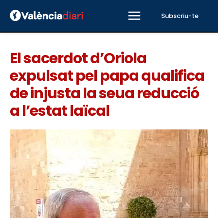
Subscriu-te
El sacerdot d’Oriola
expulsat pel papa qualifica
de injusta la seua reducció
a l’estat laïcal