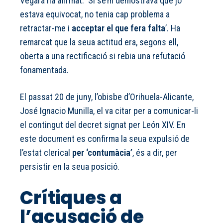
Vegara ha afirmat: ‘Si se’m demostrava que jo
estava equivocat, no tenia cap problema a
retractar-me i
acceptar el que fera falta
’. Ha
remarcat que la seua actitud era, segons ell,
oberta a una rectificació si rebia una refutació
fonamentada.
El passat 20 de juny, l’obisbe d’Orihuela-Alicante,
José Ignacio Munilla, el va citar per a comunicar-li
el contingut del decret signat per León XIV. En
este document es confirma la seua expulsió de
l’estat clerical
per ‘contumàcia’
, és a dir, per
persistir en la seua posició.
Crítiques a
l’acusació de