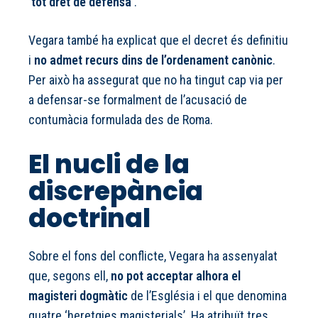
‘tot dret de defensa’
.
Vegara també ha explicat que el decret és definitiu
i
no admet recurs dins de l’ordenament canònic
.
Per això ha assegurat que no ha tingut cap via per
a defensar-se formalment de l’acusació de
contumàcia formulada des de Roma.
El nucli de la
discrepància
doctrinal
Sobre el fons del conflicte, Vegara ha assenyalat
que, segons ell,
no pot acceptar alhora el
magisteri dogmàtic
de l’Església i el que denomina
quatre ‘heretgies magisterials’. Ha atribuït tres