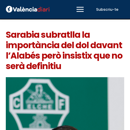
Subscriu-te
Sarabia subratlla la
importància del dol davant
l’Alabés però insistix que no
serà definitiu