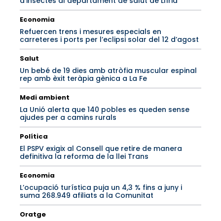
d’insectes al departament de salut de Llíria
Economia
Refuercen trens i mesures especials en
carreteres i ports per l’eclipsi solar del 12 d’agost
Salut
Un bebé de 19 dies amb atròfia muscular espinal
rep amb èxit teràpia gènica a La Fe
Medi ambient
La Unió alerta que 140 pobles es queden sense
ajudes per a camins rurals
Política
El PSPV exigix al Consell que retire de manera
definitiva la reforma de la llei Trans
Economia
L’ocupació turística puja un 4,3 % fins a juny i
suma 268.949 afiliats a la Comunitat
Oratge