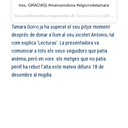
tres, GRACIAS) #mamamolona #elgorrodetamara
Una publicación compartida de
(@tamara_gorro) el
Tamara Gorro
Tamara Gorro ja ha superat el seu pitjor moment
després de donar a llum al seu xicotet Antonio,
tal
com explica ‘Lecturas’
. La presentadora va
comunicar a tots els seus seguidors que patia
anèmia, però en vore els metges que no patia
perill ha rebut l'alta este mateix dilluns 18 de
desembre al migdia.