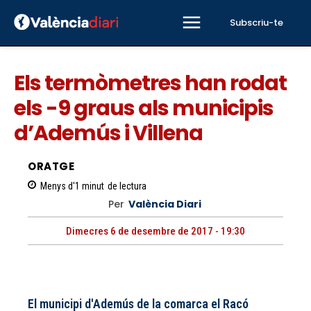
Subscriu-te
Els termòmetres han rodat
els -9 graus als municipis
d’Ademús i Villena
ORATGE
Menys d'1
minut
de lectura
Per
València Diari
Dimecres 6 de desembre de 2017 - 19:30
El municipi d'Ademús de la comarca el Racó