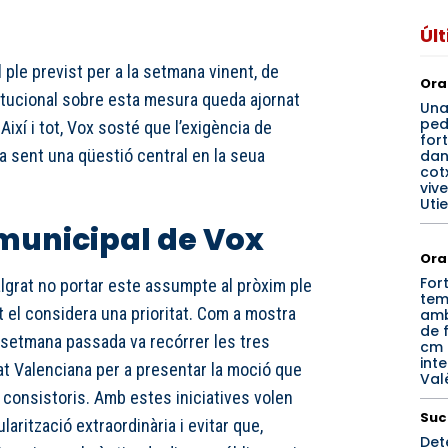
Úl
 ple previst per a la setmana vinent, de
Ora
itucional sobre esta mesura queda ajornat
Un
ped
Així i tot, Vox sosté que l’exigència de
for
ua sent una qüestió central en la seua
dan
cotx
viv
Utie
municipal de Vox
Ora
For
lgrat no portar este assumpte al pròxim ple
tem
it el considera una prioritat. Com a mostra
amb
de f
a setmana passada va recórrer les tres
cm 
inte
at Valenciana per a presentar la moció que
Val
 consistoris. Amb estes iniciatives volen
Suc
larització extraordinària i evitar que,
Det