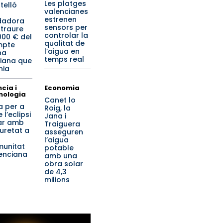
Les platges
telló
valencianes
estrenen
dadora
sensors per
 traure
controlar la
000 € del
qualitat de
mpte
l’aigua en
na
temps real
iana que
nia
cia i
Economia
nologia
Canet lo
a per a
Roig, la
 l’eclipsi
Jana i
ar amb
Traiguera
uretat a
asseguren
l’aigua
unitat
potable
enciana
amb una
obra solar
de 4,3
milions