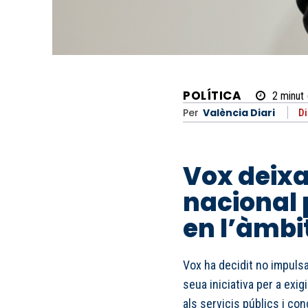
POLÍTICA
2
minut
Per
València Diari
Di
Vox deixa 
nacional 
en l’àmbi
Vox ha decidit no impuls
seua iniciativa per a exi
als servicis públics i co