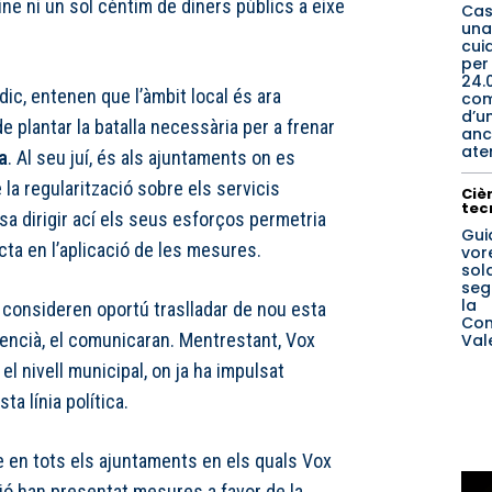
ne ni un sol cèntim de diners públics a eixe
Cas
una
cui
per
24.
ic, entenen que l’àmbit local és ara
co
d’u
de plantar la batalla necessària per a frenar
anc
ate
a
. Al seu juí, és als ajuntaments on es
la regularització sobre els servicis
Cièn
tec
osa dirigir ací els seus esforços permetria
Gui
cta en l’aplicació de les mesures.
vore
sol
seg
la
 consideren oportú traslladar de nou esta
Com
alencià, el comunicaran. Mentrestant, Vox
Val
l nivell municipal, on ja ha impulsat
a línia política.
ue en tots els ajuntaments en els quals Vox
ó han presentat mesures a favor de la