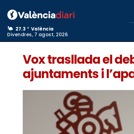
27.3
València
C
Divendres, 7 agost, 2026
Vox trasllada el deb
ajuntaments i l’apa