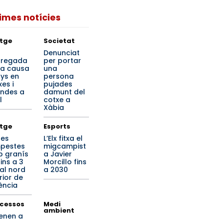
times notícies
tge
Societat
a
Denunciat
regada
per portar
ta causa
una
ys en
persona
es i
pujades
endes a
damunt del
l
cotxe a
Xàbia
tge
Esports
tes
L’Elx fitxa el
pestes
migcampist
 granís
a Javier
ins a 3
Morcillo fins
al nord
a 2030
rior de
ència
cessos
Medi
ambient
enen a