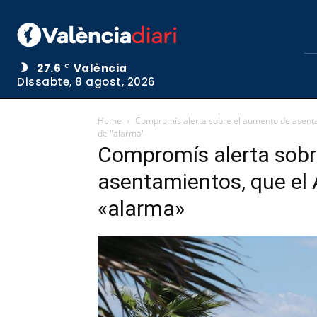
27.6
València
C
Dissabte, 8 agost, 2026
Home
Compromís alerta sobre el aumento de asent
de "alarma"
Compromís alerta sobr
asentamientos, que el
«alarma»