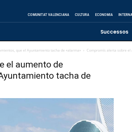
COMUNITAT VALENCIANA
CULTURA
ECONOMIA
INTERN
Successos
amientos, que el Ayuntamiento tacha de «alarma»
Compromís alerta sobre el
e el aumento de
 Ayuntamiento tacha de