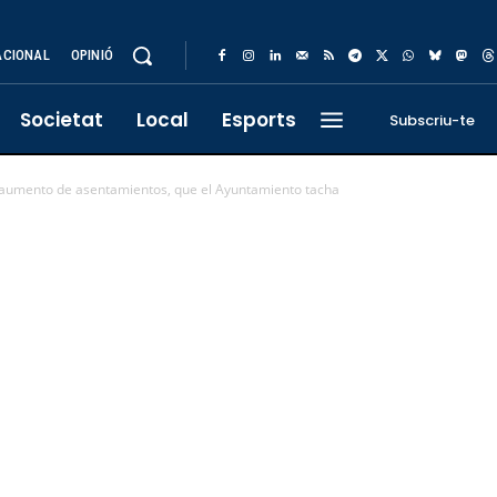
ACIONAL
OPINIÓ
Societat
Local
Esports
Subscriu-te
 aumento de asentamientos, que el Ayuntamiento tacha