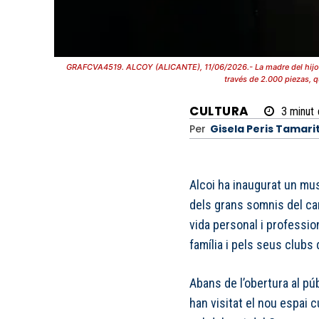
GRAFCVA4519. ALCOY (ALICANTE), 11/06/2026.- La madre del hijo de 
través de 2.000 piezas, q
CULTURA
3
minut
Per
Gisela Peris Tamari
Alcoi ha inaugurat un mu
dels grans somnis del can
vida personal i professio
família i pels seus clubs 
Abans de l’obertura al púb
han visitat el nou espai cu