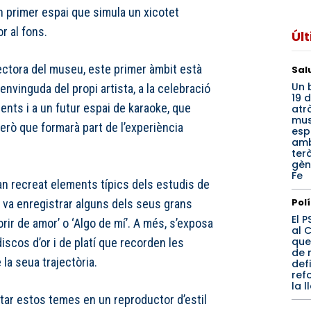
n primer espai que simula un xicotet
r al fons.
Úl
ectora del museu, este primer àmbit està
Sal
Un 
envinguda del propi artista, a la celebració
19 
nts i a un futur espai de karaoke, que
atr
mus
però que formarà part de l’experiència
esp
amb
ter
gèn
Fe
an recreat elements típics dels estudis de
Pol
 va enregistrar alguns dels seus grans
El P
orir de amor’ o ‘Algo de mí’. A més, s’exposa
al 
que
iscos d’or i de platí que recorden les
de 
la seua trajectòria.
defi
ref
la l
tar estos temes en un reproductor d’estil