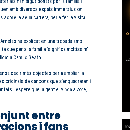
terials han sigut donats per la família i
viuen amb diversos espais immersius on
s sobre la seua carrera, per a fer la visita
 Arnelas ha explicat en una trobada amb
ita que per a la família ‘significa moltíssim’
icat a Camilo Sesto.
ensa cedir més objectes per a ampliar la
tres originals de cançons que s’enquadraran i
tats i espere que la gent el vinga a vore’,
onjunt entre
acions i fans