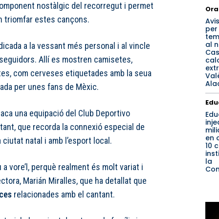
 component nostàlgic del recorregut i permet
Ora
an triomfar estes cançons.
Avi
per
tem
al 
dicada a la vessant més personal i al vincle
Cast
 seguidors. Allí es mostren camisetes,
cal
ext
ectes, com cerveses etiquetades amb la seua
Val
Ala
iada per unes fans de Mèxic.
Edu
taca una equipació del Club Deportivo
Edu
inje
tant, que recorda la connexió especial de
mil
en 
iutat natal i amb l’esport local.
10 c
inst
la
a vore’l, perquè realment és molt variat i
Com
rectora, Marián Miralles, que ha detallat que
ces
relacionades amb el cantant.