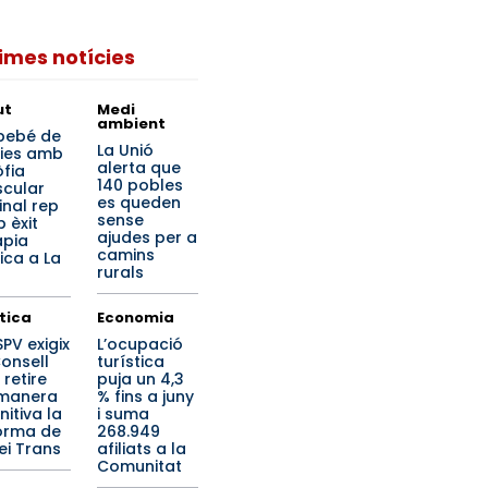
times notícies
ut
Medi
ambient
bebé de
La Unió
dies amb
alerta que
òfia
140 pobles
cular
es queden
inal rep
sense
 èxit
ajudes per a
àpia
camins
ica a La
rurals
ítica
Economia
SPV exigix
L’ocupació
Consell
turística
 retire
puja un 4,3
manera
% fins a juny
nitiva la
i suma
orma de
268.949
lei Trans
afiliats a la
Comunitat