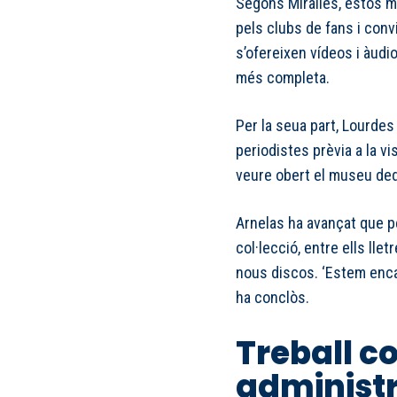
Segons Miralles, estos ma
pels clubs de fans i con
s’ofereixen vídeos i àudio
més completa.
Per la seua part, Lourdes
periodistes prèvia a la vis
veure obert el museu ded
Arnelas ha avançat que p
col·lecció, entre ells lle
nous discos. ‘Estem encan
ha conclòs.
Treball c
administr