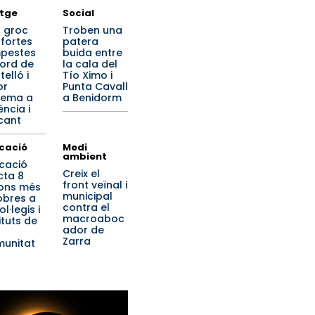
tge
Social
s groc
Troben una
 fortes
patera
pestes
buida entre
nord de
la cala del
elló i
Tío Ximo i
or
Punta Cavall
rema a
a Benidorm
ència i
cant
cació
Medi
ambient
cació
Creix el
cta 8
front veïnal i
ions més
municipal
obres a
contra el
ol·legis i
macroaboc
ituts de
ador de
Zarra
unitat