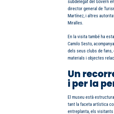
subdelegat del Govern en 
director general de Turis
Martínez, i altres autorit
Miralles.
En la visita també ha est
Camilo Sesto, acompanya
dels seus clubs de fans, 
materials i objectes rela
Un recorre
i per la p
El museu està estructura
tant la faceta artística 
entreplanta, els visitant