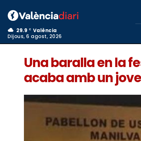
29.9
València
C
Dijous, 6 agost, 2026
Una baralla en la f
acaba amb un jove