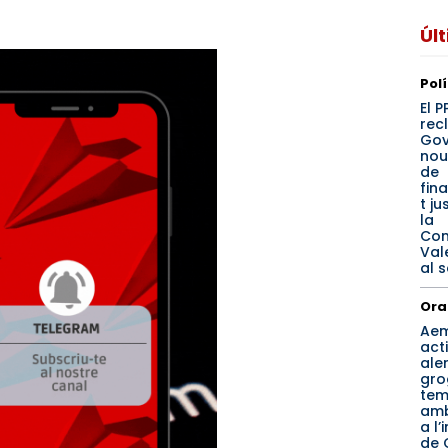
Úl
Pol
El 
rec
Gov
nou
de
fin
t ju
la
Com
Val
al 
Ora
Ae
act
ale
gro
tem
amb
a l’
de 