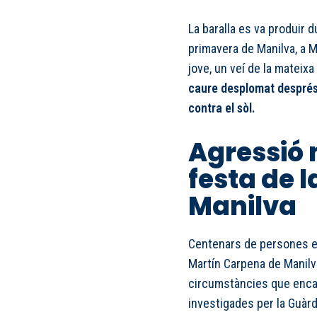
La baralla es va produir d
primavera de Manilva, a M
jove, un veí de la mateixa
caure desplomat després 
contra el sòl.
Agressió 
festa de 
Manilva
Centenars de persones es
Martín Carpena de Manilva
circumstàncies que encar
investigades per la Guàrdi