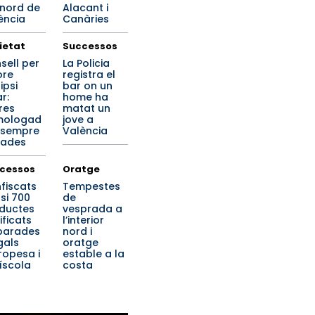
 nord de
Alacant i
ència
Canàries
ietat
Successos
sell per
La Policia
ore
registra el
lipsi
bar on un
r:
home ha
res
matat un
mologad
jove a
i sempre
València
ades
cessos
Oratge
fiscats
Tempestes
si 700
de
ductes
vesprada a
ificats
l’interior
parades
nord i
egals
oratge
ropesa i
estable a la
íscola
costa