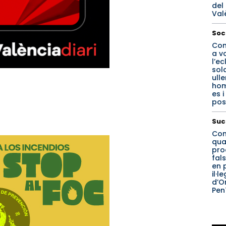
del
Val
Soc
Con
a v
l’ec
sola
ulle
ho
es 
pos
Suc
Con
qua
pro
fals
en 
il·l
d’O
Pen