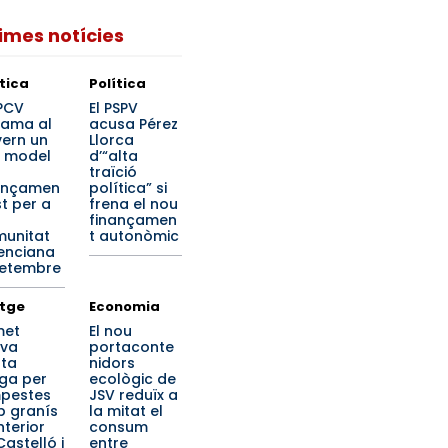
times notícies
ítica
Política
PPCV
El PSPV
lama al
acusa Pérez
ern un
Llorca
 model
d’“alta
traïció
ançamen
política” si
st per a
frena el nou
finançamen
unitat
t autonòmic
enciana
setembre
tge
Economia
met
El nou
iva
portaconte
rta
nidors
ga per
ecològic de
pestes
JSV reduïx a
 granís
la mitat el
interior
consum
Castelló i
entre