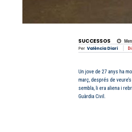
SUCCESSOS
Men
Per
València Diari
Di
Un jove de 27 anys ha mo
març, després de veure’s 
sembla, li era aliena i r
Guàrdia Civil.