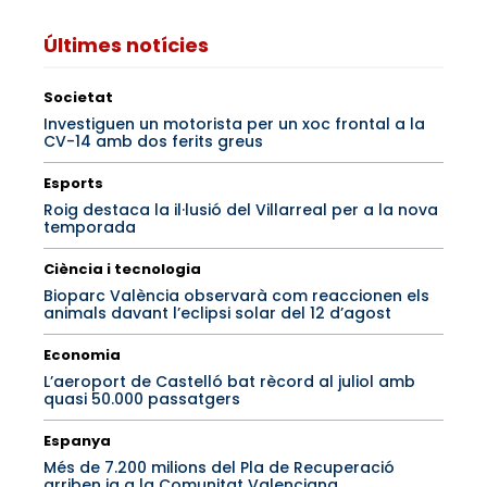
Últimes notícies
Societat
Investiguen un motorista per un xoc frontal a la
CV-14 amb dos ferits greus
Esports
Roig destaca la il·lusió del Villarreal per a la nova
temporada
Ciència i tecnologia
Bioparc València observarà com reaccionen els
animals davant l’eclipsi solar del 12 d’agost
Economia
L’aeroport de Castelló bat rècord al juliol amb
quasi 50.000 passatgers
Espanya
Més de 7.200 milions del Pla de Recuperació
arriben ja a la Comunitat Valenciana