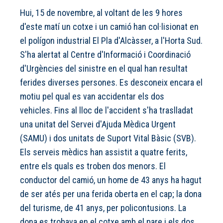
Hui, 15 de novembre, al voltant de les 9 hores
d'este matí un cotxe i un camió han col·lisionat en
el polígon industrial El Pla d'Alcàsser, a l'Horta Sud.
S'ha alertat al Centre d'Informació i Coordinació
d'Urgències del sinistre en el qual han resultat
ferides diverses persones. Es desconeix encara el
motiu pel qual es van accidentar els dos
vehicles. Fins al lloc de l'accident s'ha traslladat
una unitat del Servei d'Ajuda Mèdica Urgent
(SAMU) i dos unitats de Suport Vital Bàsic (SVB).
Els serveis mèdics han assistit a quatre ferits,
entre els quals es troben dos menors. El
conductor del camió, un home de 43 anys ha hagut
de ser atés per una ferida oberta en el cap; la dona
del turisme, de 41 anys, per policontusions. La
dona es trobava en el cotxe amb el pare i els dos