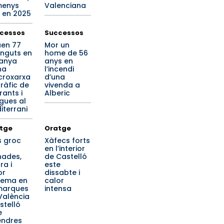
menys
Valenciana
 en 2025
cessos
Successos
en 77
Mor un
inguts en
home de 56
anya
anys en
na
l’incendi
roxarxa
d’una
tràfic de
vivenda a
rants i
Alberic
gues al
iterrani
tge
Oratge
s groc
Xàfecs forts
en l’interior
nades,
de Castelló
ra i
este
or
dissabte i
rema en
calor
marques
intensa
València
stelló
e
endres