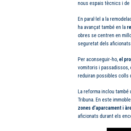
nous espais tècnics i de 
En paral·lel a la remodelac
ha avançat també en la
r
obres se centren en millor
seguretat dels aficionats
Per aconseguir-ho,
el pr
vomitoris i passadissos, qu
reduiran possibles colls d
La reforma inclou també 
Tribuna. En este immoble
zones d’aparcament i àr
aficionats durant els enc