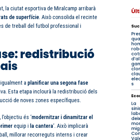
, la ciutat esportiva de Miralcamp arribarà
Úl
ats de superfície
. Això consolida el recinte
 de treball del futbol professional i
Suc
Pre
qua
hom
rob
se: redistribució
cot
d’a
pais
ga
clo
cla
ele
igualment a
planificar una segona fase
s
iva. Esta etapa inclourà la redistribució dels
Eco
trucció de noves zones específiques.
La
sini
lab
l’objectiu és ‘
modernitzar i dinamitzar el
dei
mor
primer
equip i
la cantera
‘. Això implicarà
mig
Com
all, millorar recorreguts interns i crear
Val