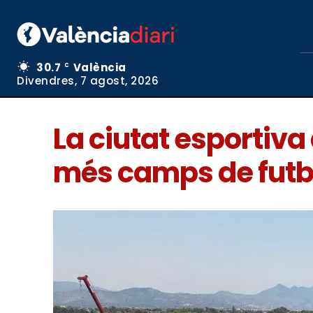
30.7
València
C
Divendres, 7 agost, 2026
La ciutat esportiva 
més camps de futb