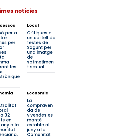
times notícies
cessos
Local
só per a
Crítiques a
tre
un cartell de
es per
festes de
ar
Sagunt per
xes
una imatge
lta
de
mma
sotmetimen
nant les
t sexual
us
ctrònique
nomia
Economia
La
stralitat
compraven
oral
da de
xa 32
vivendes es
ts en
manté
 any a la
estable al
unitat
juny a la
enciana,
Comunitat