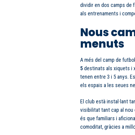
dividir en dos camps de fu
als entrenaments i compe
Nous cam
menuts
A més del camp de futbol 
5
destinats als xiquets i 
tenen entre 3 i 5 anys. E
els espais a les seues ne
El club està instal·lant 
visibilitat tant cap al no
és que familiars i aficio
comoditat, gràcies a millo