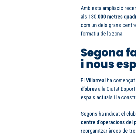
Amb esta ampliació recent
als 130.
000 metres quadr
com un dels grans centres
formatiu de la zona.
Segona fa
i nous es
El
Villarreal
ha començat 
d’obres
a la Ciutat Esport
espais actuals i la cons
Segons ha indicat el club, 
centre d’operacions del 
reorganitzar àrees de treb