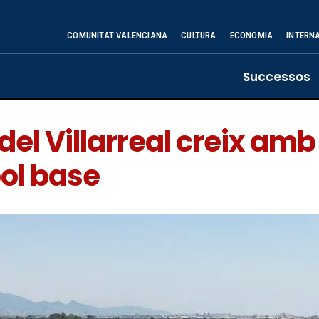
COMUNITAT VALENCIANA
CULTURA
ECONOMIA
INTERN
Successos
del Villarreal creix amb
ol base