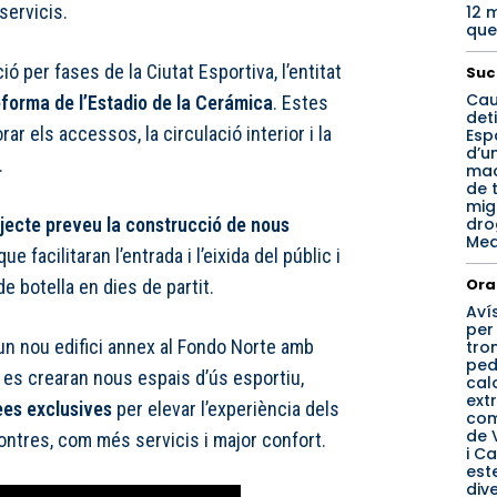
servicis.
12 
que
ió per fases de la Ciutat Esportiva, l’entitat
Suc
Cau
eforma de l’Estadio de la Cerámica
. Estes
det
ar els accessos, la circulació interior i la
Esp
d’u
.
mac
de 
mig
dro
ojecte preveu la construcció de nous
Med
e facilitaran l’entrada i l’eixida del públic i
Ora
e botella en dies de partit.
Aví
per
un nou edifici annex al Fondo Norte amb
tro
ped
 es crearan nous espais d’ús esportiu,
cal
ext
ees exclusives
per elevar l’experiència dels
co
de 
ontres, com més servicis i major confort.
i Ca
est
div