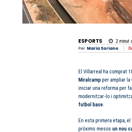
ESPORTS
2
minut
Per
Maria Soriano
D
El Villarreal ha comprat 1
Miralcamp
per ampliar la
iniciar una reforma per f
modernitzar-lo i optimitza
futbol base
.
En esta primera etapa, el
pròxims mesos
un nou c