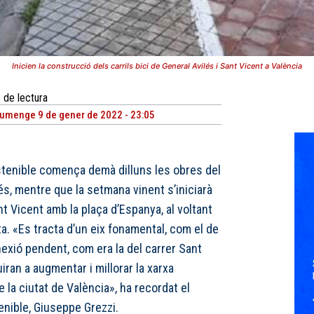
Inicien la construcció dels carrils bici de General Avilés i Sant Vicent a València
de lectura
umenge 9 de gener de 2022 - 23:05
ostenible comença demà dilluns les obres del
lés, mentre que la setmana vinent s’iniciarà
nt Vicent amb la plaça d’Espanya, al voltant
a. «Es tracta d’un eix fonamental, com el de
nexió pendent, com era la del carrer Sant
iran a augmentar i millorar la xarxa
e la ciutat de València», ha recordat el
enible, Giuseppe Grezzi.