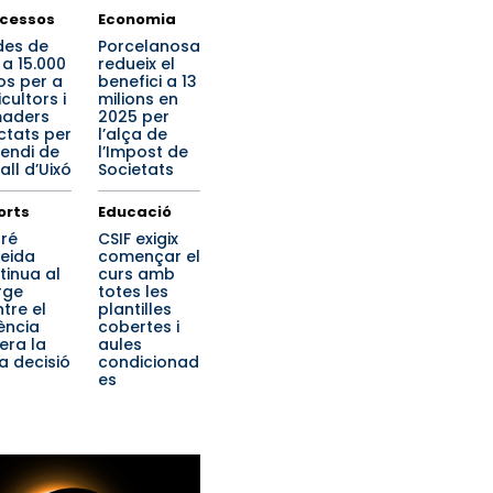
cessos
Economia
des de
Porcelanosa
 a 15.000
redueix el
os per a
benefici a 13
cultors i
milions en
aders
2025 per
ctats per
l’alça de
cendi de
l’Impost de
all d’Uixó
Societats
orts
Educació
ré
CSIF exigix
eida
començar el
tinua al
curs amb
rge
totes les
tre el
plantilles
ència
cobertes i
era la
aules
a decisió
condicionad
es