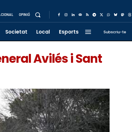
ACIONAL
OPINIÓ
Societat
Local
Esports
Subscriu-te
eneral Avilés i Sant