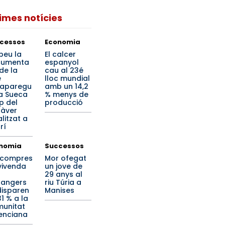
times notícies
cessos
Economia
beu la
El calcer
cumenta
espanyol
de la
cau al 23é
e
lloc mundial
aparegu
amb un 14,2
a Sueca
% menys de
p del
producció
àver
litzat a
rí
nomia
Successos
 compres
Mor ofegat
vivenda
un jove de
29 anys al
rangers
riu Túria a
disparen
Manises
1 % a la
unitat
enciana