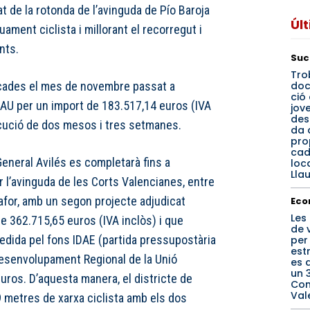
at de la rotonda de l’avinguda de Pío Baroja
Úl
ament ciclista i millorant el recorregut i
ants.
Suc
Tro
do
icades el mes de novembre passat a
ció 
SAU per un import de 183.517,14 euros (IVA
jov
des
ecució de dos mesos i tres setmanes.
da 
pro
cad
General Avilés es completarà fins a
loca
Llau
er l’avinguda de les Corts Valencianes, entre
 Safor, amb un segon projecte adjudicat
Eco
Les
de 362.715,65 euros (IVA inclòs) i que
de 
edida pel fons IDAE (partida pressupostària
per
est
esenvolupament Regional de la Unió
es 
un 3
uros. D’aquesta manera, el districte de
Com
Val
metres de xarxa ciclista amb els dos