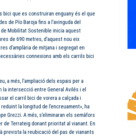
ls bici que es construiran enguany és el que
es de Pío Baroja fins a l’avinguda del
 de Mobilitat Sostenible inicia aquest
bres de 690 metres, d’aquest nou eix
tres d’amplària de mitjana i segregat en
necessàries connexions amb els carrils bici
u, a més, l’ampliació dels espais per a
 la intersecció entre General Avilés i el
sar el carril bici de vorera a calçada i
s reduint la longitud de l’encreuament», ha
ppe Grezzi. A més, s’eliminaran els semàfors
er de Terrateig donant prioritat al vianant. En
tà prevista la reubicació del pas de vianants