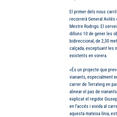
El primer dels nous carri
recorrerà General Avilés d
Mestre Rodrigo. El servei
dilluns 10 de gener les o
bidireccional, de 2,30 me
calçada, exceptuant les 
existents en vorera.
«És un projecte que preve
vianants, especialment en
carrer de Terrateig en pas
alinear el pas de vianant
explicat el regidor Giuse
en l’accés i eixida al carr
aquesta mateixa línia, es