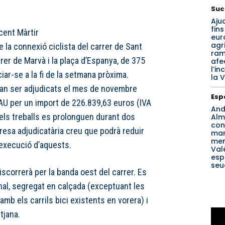
Suc
Aju
fins
cent Màrtir
eur
agri
e la connexió ciclista del carrer de Sant
ram
rrer de Marvà i la plaça d’Espanya, de 375
afe
l’in
iar-se a la fi de la setmana pròxima.
la V
an ser adjudicats el mes de novembre
Esp
SAU per un import de 226.839,63 euros (IVA
And
 els treballs es prolonguen durant dos
Alm
con
resa adjudicatària creu que podrà reduir
ma
men
’execució d’aquests.
Val
esp
seu
iscorrerà per la banda oest del carrer. Es
onal, segregat en calçada (exceptuant les
b els carrils bici existents en vorera) i
tjana.