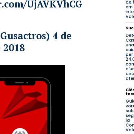
er.com/UjAVKVhCG
de f
cm 
inte
Val
Suc
Gusactros)
4 de
Det
Cas
e 2018
una
cui
per
24.
co
d’u
anc
ate
Cièn
tec
Gui
vore
sol
seg
la
Com
Val