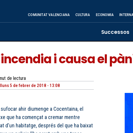
COMUNITAT VALENCIANA
CULTURA
ECONOMIA
INTERN
Successos
’incendia i causa el pà
nut
de lectura
lluns 5 de febrer de 2018 - 13:08
sufocar ahir diumenge a Cocentaina, el
otxe que ha començat a cremar mentre
at d'un habitatge, després del que ha baixat