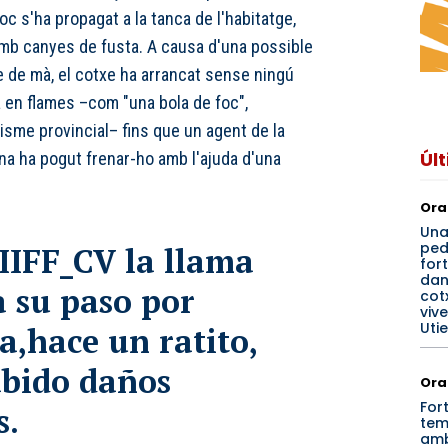
oc s'ha propagat a la tanca de l'habitatge,
mb canyes de fusta. A causa d'una possible
re de mà, el cotxe ha arrancat sense ningú
ra en flames –com "una bola de foc",
isme provincial– fins que un agent de la
Úl
na ha pogut frenar-ho amb l'ajuda d'una
Ora
Un
ped
IIFF_CV
la llama
for
dan
a su paso por
cotx
viv
Utie
a,hace un ratito,
bido daños
Ora
For
s.
tem
amb