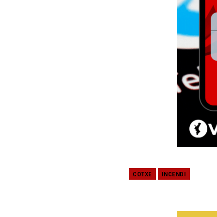
COTXE
INCENDI