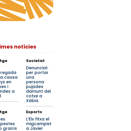
times notícies
tge
Societat
a
Denunciat
regada
per portar
ta causa
una
ys en
persona
es i
pujades
endes a
damunt del
l
cotxe a
Xàbia
tge
Esports
tes
L’Elx fitxa el
pestes
migcampist
 granís
a Javier