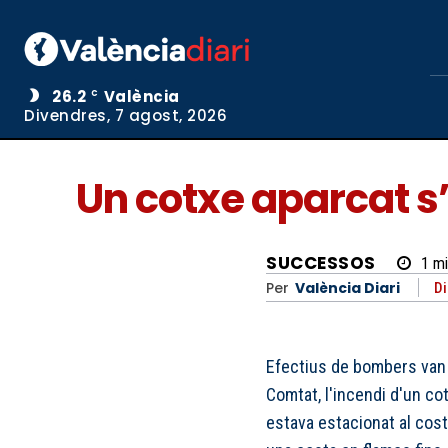
26.2
València
C
Divendres, 7 agost, 2026
Un cotxe aparcat s
SUCCESSOS
1
mi
Per
València Diari
Di
Efectius de bombers van 
Comtat, l'incendi d'un c
estava estacionat al cost