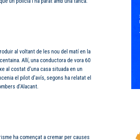
que un policia l'ha parat amb una tanca.
roduir al voltant de les nou del matí en la
entaina. Allí, una conductora de vora 60
xe al costat d'una casa situada en un
enia el pilot d'avís, segons ha relatat el
ombers d'Alacant.
urisme ha començat a cremar per causes