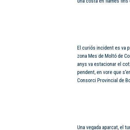
una costa en flames fins 
El curiós incident es va p
zona Mes de Moltó de Coc
anys va estacionar el cot
pendent, en vore que s'enc
Consorci Provincial de B
Una vegada aparcat, el t