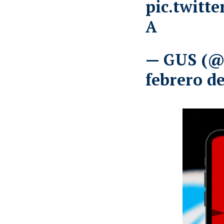
pic.twitt
A
— GUS (@
febrero d