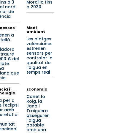
ins a 3
Morcillo fins
al nord
a 2030
rior de
ència
cessos
Medi
ambient
enen a
Les platges
telló
valencianes
estrenen
dadora
sensors per
 traure
controlar la
000 € del
qualitat de
mpte
l’aigua en
na
temps real
iana que
nia
cia i
Economia
nologia
Canet lo
a per a
Roig, la
 l’eclipsi
Jana i
ar amb
Traiguera
uretat a
asseguren
l’aigua
unitat
potable
enciana
amb una