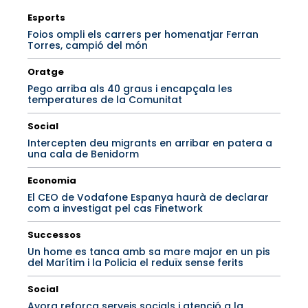
Esports
Foios ompli els carrers per homenatjar Ferran
Torres, campió del món
Oratge
Pego arriba als 40 graus i encapçala les
temperatures de la Comunitat
Social
Intercepten deu migrants en arribar en patera a
una cala de Benidorm
Economia
El CEO de Vodafone Espanya haurà de declarar
com a investigat pel cas Finetwork
Successos
Un home es tanca amb sa mare major en un pis
del Marítim i la Policia el reduïx sense ferits
Social
Ayora reforça serveis socials i atenció a la