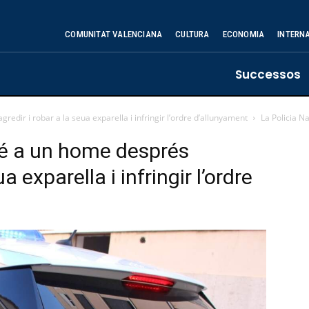
COMUNITAT VALENCIANA
CULTURA
ECONOMIA
INTERN
Successos
redir i robar a la seua exparella i infringir l’ordre d’allunyament
La Policia N
té a un home després
a exparella i infringir l’ordre