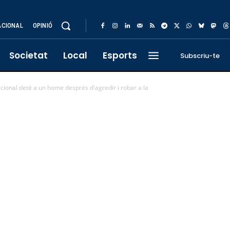
ACIONAL
OPINIÓ
Societat
Local
Esports
Subscriu-te
acional deté a un home després d'agredir i robar a la