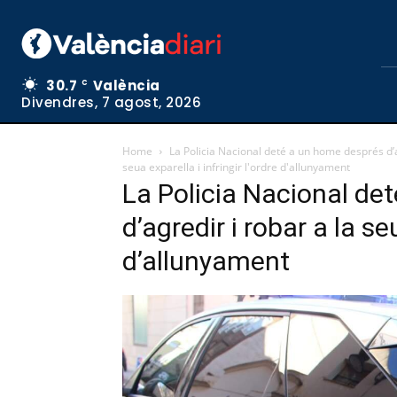
30.7
València
C
Divendres, 7 agost, 2026
Home
La Policia Nacional deté a un home després d’ag
seua exparella i infringir l'ordre d'allunyament
La Policia Nacional de
d’agredir i robar a la seu
d’allunyament