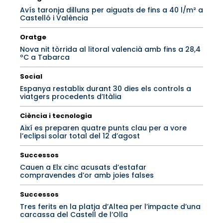
Avís taronja dilluns per aiguats de fins a 40 l/m² a
Castelló i València
Oratge
Nova nit tòrrida al litoral valencià amb fins a 28,4
ºC a Tabarca
Social
Espanya restablix durant 30 dies els controls a
viatgers procedents d’Itàlia
Ciència i tecnologia
Així es preparen quatre punts clau per a vore
l’eclipsi solar total del 12 d’agost
Successos
Cauen a Elx cinc acusats d’estafar
compravendes d’or amb joies falses
Successos
Tres ferits en la platja d’Altea per l’impacte d’una
carcassa del Castell de l’Olla