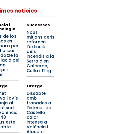
times notícies
cia i
Successos
nologia
Nous
s de los
mitjans aeris
os es
reforcen
para per
l’extinció
tiplicar
dels
 dotze la
incendis a la
lació pel
Serra d’en
 de
Galceran,
lipsi
Culla i Tírig
ar
tge
Oratge
met
Dissabte
va l’avís
amb
onja al
tronades a
ral sud
l’interior de
València
Castelló i
 40
calor
us este
intensa a
sabte
València i
Alacant