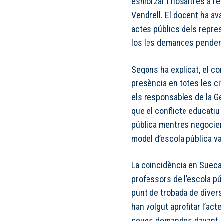
esmorzar i nosaltres a re
Vendrell. El docent ha a
actes públics dels repre
los les demandes penden
Segons ha explicat, el c
presència en totes les ci
els responsables de la Ge
que el conflicte educatiu 
pública mentres negocien 
model d’escola pública va
La coincidència en Sueca 
professors de l’escola pú
punt de trobada de divers
han volgut aprofitar l’act
seues demandes davant la