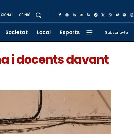
ACIONAL
OPINIÓ
Societat
Local
Esports
Subscriu-te
na i docents davant