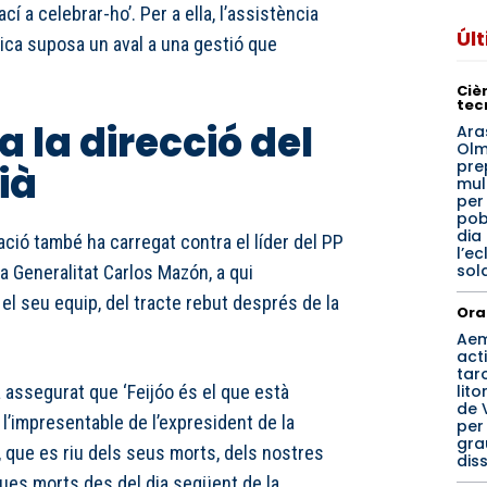
í a celebrar-ho’. Per a ella, l’assistència
Úl
tica suposa un aval a una gestió que
Cièn
tec
a la direcció del
Ara
Olm
pre
ià
mul
per
pob
dia
ació també ha carregat contra el líder del PP
l’ec
sol
la Generalitat Carlos Mazón, a qui
 el seu equip, del tracte rebut després de la
Ora
Ae
acti
tar
lito
a assegurat que ‘Feijóo és el que està
de 
l’impresentable de l’expresident de la
per
gra
 que es riu dels seus morts, dels nostres
dis
seues morts des del dia següent de la