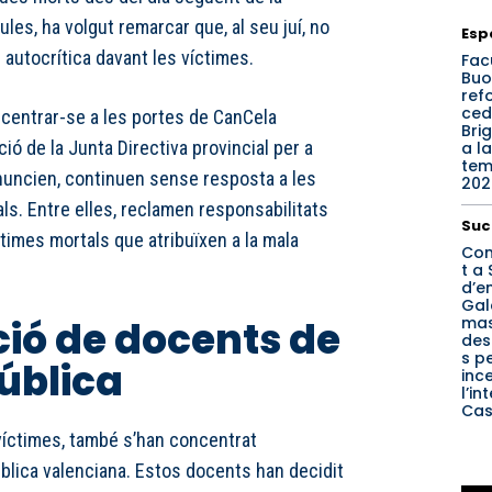
les, ha volgut remarcar que, al seu juí, no
Esp
 autocrítica davant les víctimes.
Fac
Buo
refo
ced
oncentrar-se a les portes de CanCela
Bri
ió de la Junta Directiva provincial per a
a la
te
uncien, continuen sense resposta a les
202
s. Entre elles, reclamen responsabilitats
Suc
ctimes mortals que atribuïxen a la mala
Con
t a 
d’e
Gal
mas
ció de docents de
des
s p
pública
inc
l’in
Cas
 víctimes, també s’han concentrat
blica valenciana. Estos docents han decidit