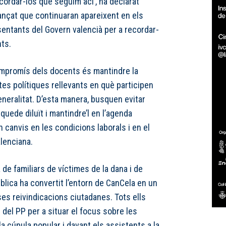
cordar-los que seguim ací’, ha declarat
vançat que continuaran apareixent en els
sentants del Govern valencià per a recordar-
ts.
ompromís dels docents és mantindre la
tes polítiques rellevants en què participen
neralitat. D’esta manera, busquen evitar
quede diluït i mantindre’l en l’agenda
canvis en les condicions laborals i en el
lenciana.
de familiars de víctimes de la dana i de
blica ha convertit l’entorn de CanCela en un
es reivindicacions ciutadanes. Tots ells
e del PP per a situar el focus sobre les
 cúpula popular i davant els assistents a la