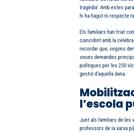
tragèdia’. Amb estes parau
hi ha hagut ni respecte ni
Els familiars han triat c
coincidint amb la celebrac
recordar que, segons den
seues demandes principal
polítiques per les 230 ví
gestió d’aquella dana.
Mobilitza
l’escola 
Junt als familiars de les
professors de la xarxa pú