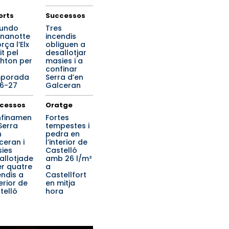
orts
Successos
undo
Tres
nanotte
incendis
rça l’Elx
obliguen a
it pel
desallotjar
ghton per
masies i a
confinar
mporada
Serra d’en
6-27
Galceran
cessos
Oratge
finamen
Fortes
Serra
tempestes i
n
pedra en
ceran i
l’interior de
ies
Castelló
allotjade
amb 26 l/m²
er quatre
a
endis a
Castellfort
terior de
en mitja
telló
hora