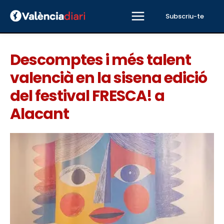
Subscriu-te
Descomptes i més talent
valencià en la sisena edició
del festival FRESCA! a
Alacant