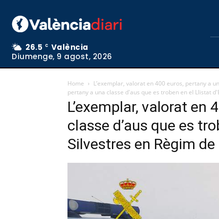
26.5
València
C
Diumenge, 9 agost, 2026
Home
L’exemplar, valorat en 400 euros, pertany a un
pertany a una classe d'aus que es troben en el Llistat d
L’exemplar, valorat en 
classe d’aus que es tro
Silvestres en Règim de