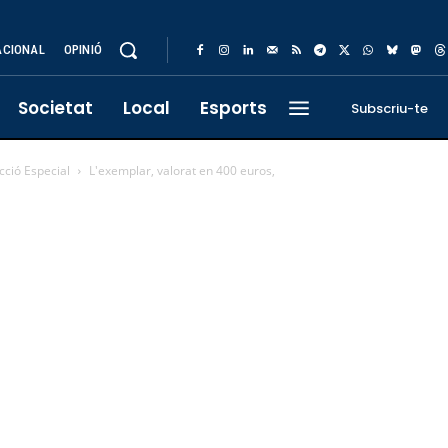
ACIONAL
OPINIÓ
Societat
Local
Esports
Subscriu-te
cció Especial
L'exemplar, valorat en 400 euros,