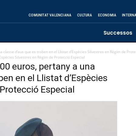
COMUNITAT VALENCIANA
CULTURA
ECONOMIA
INTERN
Successos
a classe d’aus que es troben en el Llistat d’Espècies Silvestres en Règim de Prote
'Espècies Silvestres en Règim de Protecció Especial
400 euros, pertany a una
ben en el Llistat d’Espècies
 Protecció Especial