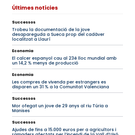
Últimes notícies
Successos
Trobeu la documentació de la jove
desapareguda a Sueca prop del cadàver
localitzat a Llaurí
Economia
El calcer espanyol cau al 23é lloc mundial amb
un 14,2 % menys de producció
Economia
Les compres de vivenda per estrangers es
disparen un 31 % a la Comunitat Valenciana
Successos
Mor ofegat un jove de 29 anys al riu Túria a
Manises
Successos
Ajudes de fins a 15.000 euros per a agricultors i
ramaders afectats per l’incendi de la Vall d’Uixó