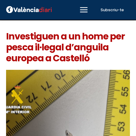
Subscriu-te
Investiguen a un home per
pesca il·legal d’anguila
europea a Castelló