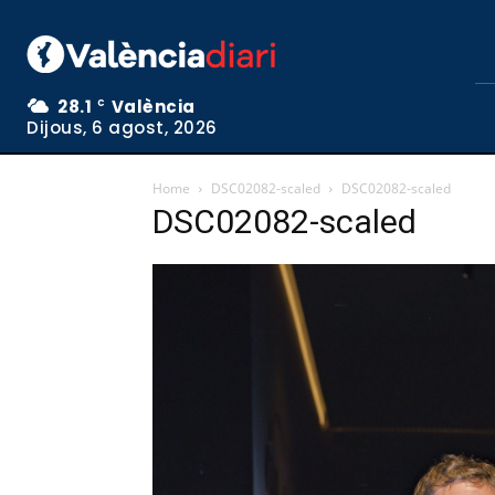
28.1
València
C
Dijous, 6 agost, 2026
Home
DSC02082-scaled
DSC02082-scaled
DSC02082-scaled