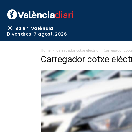
32.9
València
C
Divendres, 7 agost, 2026
Home
Carregador cotxe elèctric
Carregador cotxe
Carregador cotxe elèct