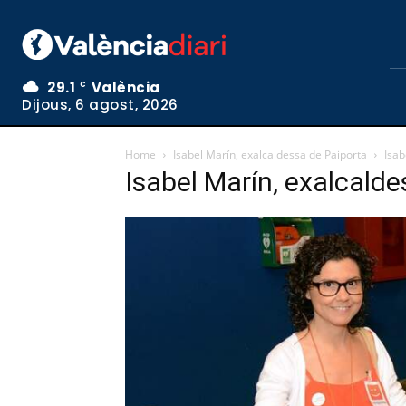
29.1
València
C
Dijous, 6 agost, 2026
Home
Isabel Marín, exalcaldessa de Paiporta
Isab
Isabel Marín, exalcald