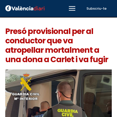
Subscriu-te
Presó provisional per al
conductor que va
atropellar mortalment a
una dona a Carlet i va fugir