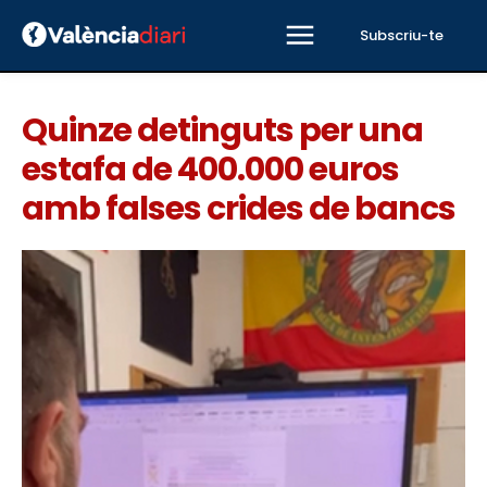
Subscriu-te
Quinze detinguts per una
estafa de 400.000 euros
amb falses crides de bancs