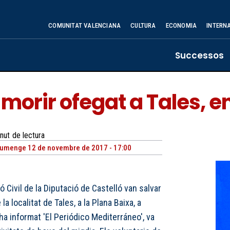
COMUNITAT VALENCIANA
CULTURA
ECONOMIA
INTERN
Successos
orir ofegat a Tales, en
nut
de lectura
umenge 12 de novembre de 2017 - 17:00
Civil de la Diputació de Castelló van salvar
a localitat de Tales, a la Plana Baixa, a
ha informat 'El Periódico Mediterráneo', va