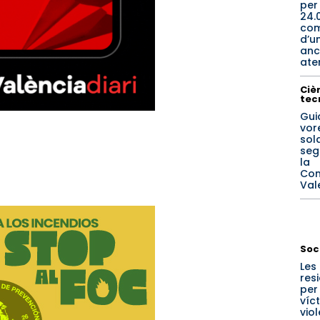
per
24.
co
d’u
anc
ate
Cièn
tec
Gui
vore
sol
seg
la
Com
Val
Soc
Les
res
per
víc
vio