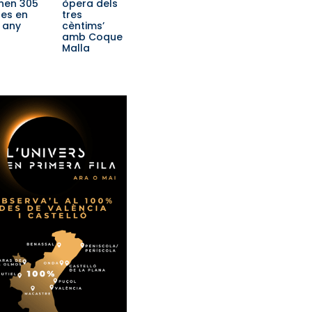
nen 305
òpera dels
es en
tres
 any
cèntims’
amb Coque
Malla