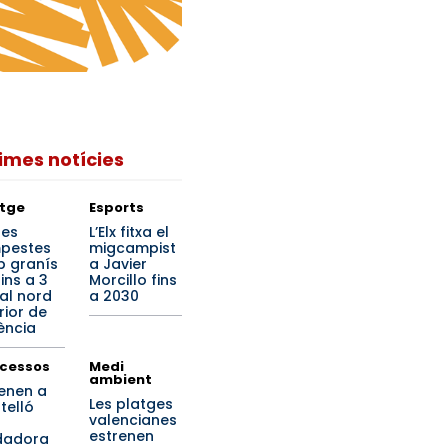
times notícies
tge
Esports
tes
L’Elx fitxa el
pestes
migcampist
 granís
a Javier
ins a 3
Morcillo fins
al nord
a 2030
rior de
ència
cessos
Medi
ambient
enen a
Les platges
telló
valencianes
estrenen
dadora