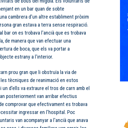
tivitats de bous del migdia. Els voluntaris de
menjant en un bar quan de sobte
i una cambrera d'un altre establiment pròxim
rsona gran estava a terra sense respiració.
al bar on es trobava l'ancià que es trobava
a, de manera que van efectuar una
rtura de boca, que els va portar a
jecte estrany a l'interior.
arn prou gran que li obstruïa la via de
s les tècniques de reanimació en estos
i un d'ells va extraure el tros de carn amb el
uan posteriorment van arribar efectius
r de comprovar que efectivament es trobava
ecessitar ingressar en l'hospital. Poc
untaris van acompanyar a l'ancià que anava