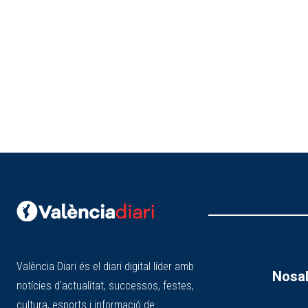
València Diari és el diari digital líder amb
Nosal
notícies d'actualitat, successos, festes,
cultura, esports i informació de