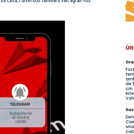
 sa casa, i diversos familiars van agrair-los
Úl
Ora
For
tem
amb
de f
cm 
inte
Val
Suc
Det
Cas
una
cui