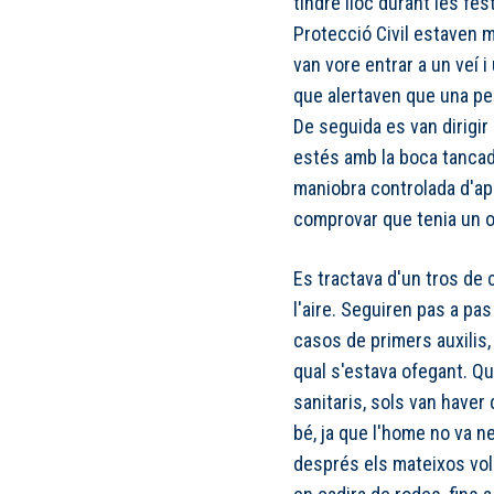
tindre lloc durant les fes
Protecció Civil estaven 
van vore entrar a un veí 
que alertaven que una pe
De seguida es van dirigir 
estés amb la boca tancad
maniobra controlada d'ape
comprovar que tenia un ob
Es tractava d'un tros de c
l'aire. Seguiren pas a pa
casos de primers auxilis, 
qual s'estava ofegant. Q
sanitaris, sols van have
bé, ja que l'home no va n
després els mateixos vol