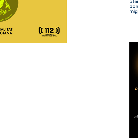
ate
don
mig