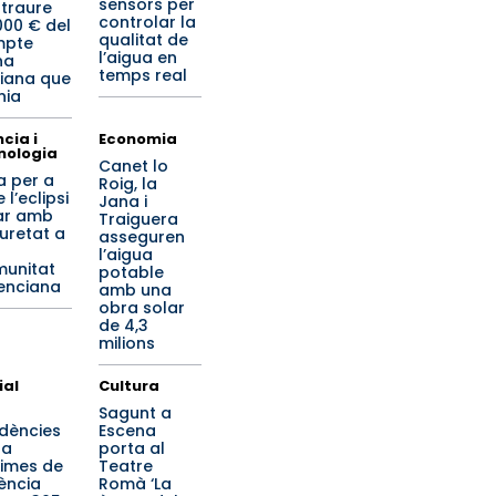
sensors per
 traure
controlar la
000 € del
qualitat de
mpte
l’aigua en
na
temps real
iana que
nia
cia i
Economia
nologia
Canet lo
a per a
Roig, la
 l’eclipsi
Jana i
ar amb
Traiguera
uretat a
asseguren
l’aigua
unitat
potable
enciana
amb una
obra solar
de 4,3
milions
ial
Cultura
Sagunt a
idències
Escena
 a
porta al
times de
Teatre
lència
Romà ‘La