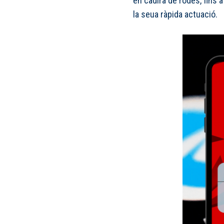
en cadira de rodes, fins a
la seua ràpida actuació.