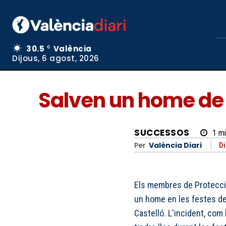
30.5
València
C
Dijous, 6 agost, 2026
Salven un home de m
SUCCESSOS
1
mi
Per
València Diari
Di
Els membres de Protecció 
un home en les festes de l
Castelló. L'incident, com 